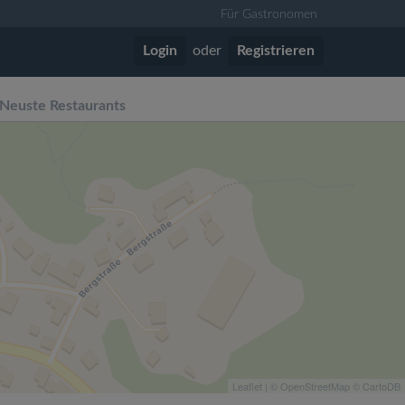
Für Gastronomen
Login
oder
Registrieren
Neuste Restaurants
Leaflet
| ©
OpenStreetMap
©
CartoDB