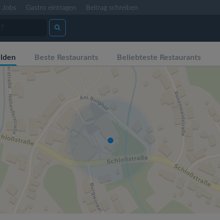
Jobs
Gastro eintragen
Beitrag schreiben
lden
Beste Restaurants
Beliebteste Restaurants