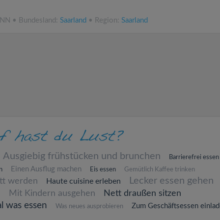
.NN • Bundesland:
Saarland
• Region:
Saarland
Ausgiebig frühstücken und brunchen
Barrierefrei essen
Einen Ausflug machen
n
Eis essen
Gemütlich Kaffee trinken
Lecker essen gehen
att werden
Haute cuisine erleben
n
Mit Kindern ausgehen
Nett draußen sitzen
al was essen
Zum Geschäftsessen einla
Was neues ausprobieren