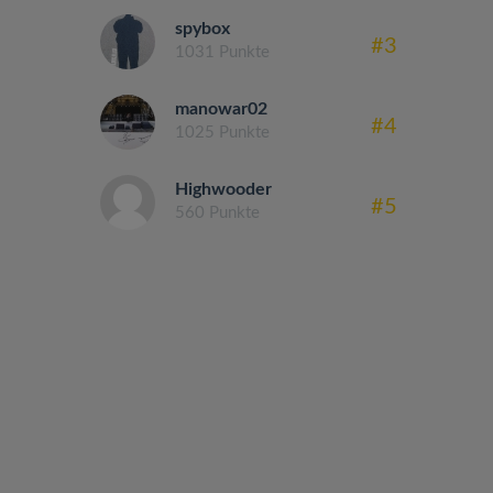
spybox
#3
1031 Punkte
manowar02
#4
1025 Punkte
Highwooder
#5
560 Punkte