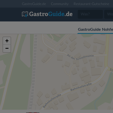
GastroGuide.de
Community
Restaurant-Gutscheine
GastroGuide Nohfe
+
−