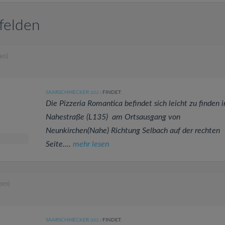
felden
en)
SAARSCHMECKER
FINDET:
(202
)
Die Pizzeria Romantica befindet sich leicht zu finden i
Nahestraße (L135) am Ortsausgang von
Neunkirchen(Nahe) Richtung Selbach auf der rechten
Seite....
mehr lesen
gen)
SAARSCHMECKER
FINDET:
(202
)