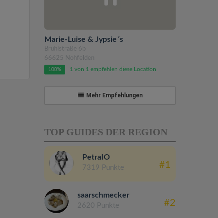
Marie-Luise & Jypsie´s
Brühlstraße 6b
66625 Nohfelden
1 von 1 empfehlen diese Location
100%
Mehr Empfehlungen
TOP GUIDES DER REGION
PetraIO
#1
7319 Punkte
saarschmecker
#2
2620 Punkte