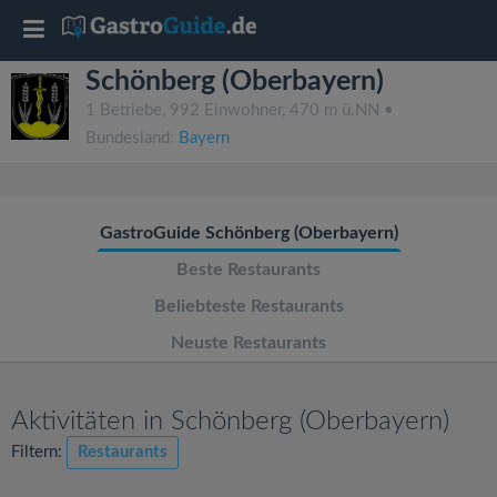
T
Schönberg (Oberbayern)
o
1 Betriebe, 992 Einwohner, 470 m ü.NN •
Bundesland:
Bayern
g
g
GastroGuide Schönberg (Oberbayern)
l
Beste Restaurants
Beliebteste Restaurants
e
Neuste Restaurants
n
Aktivitäten in Schönberg (Oberbayern)
a
Filtern:
Restaurants