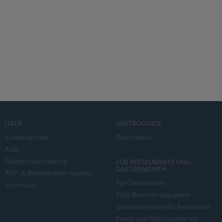
ÜBER
GASTROGUIDE
Kontaktanfrage
Deutschland
AGB
Datenschutzerklärung
FÜR RESTAURANTS UND
GASTRONOMEN
APP- & Benutzerdaten löschen
Für Gastronomen
Impressum
Tisch Reservierungsystem
Gutscheinsystem für Restaurants
Event- und Ticketsystem mit