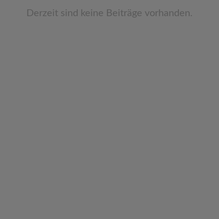
v
Derzeit sind keine Beiträge vorhanden.
i
g
a
t
i
o
n