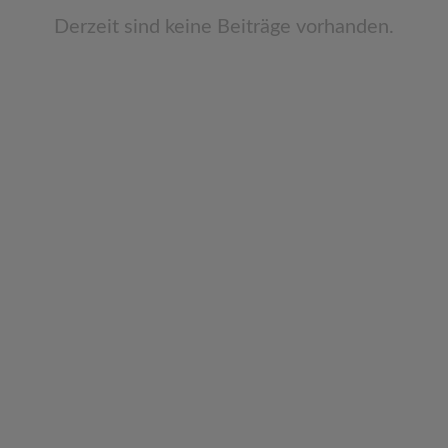
v
Derzeit sind keine Beiträge vorhanden.
i
g
a
t
i
o
n