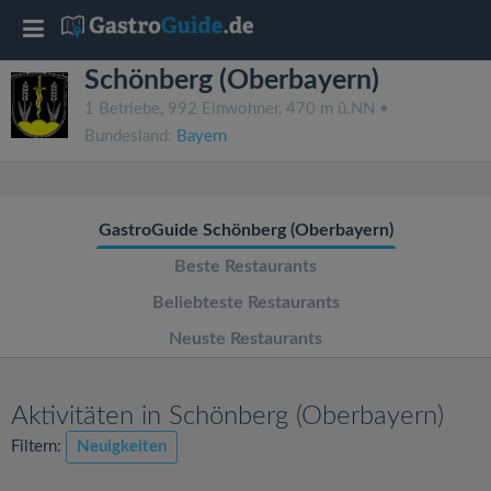
T
Schönberg (Oberbayern)
o
1 Betriebe, 992 Einwohner, 470 m ü.NN •
Bundesland:
Bayern
g
g
GastroGuide Schönberg (Oberbayern)
l
Beste Restaurants
Beliebteste Restaurants
e
Neuste Restaurants
n
Aktivitäten in Schönberg (Oberbayern)
a
Filtern:
Neuigkeiten