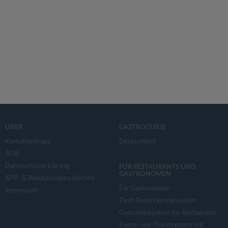
ÜBER
GASTROGUIDE
Kontaktanfrage
Deutschland
AGB
Datenschutzerklärung
FÜR RESTAURANTS UND
GASTRONOMEN
APP- & Benutzerdaten löschen
Für Gastronomen
Impressum
Tisch Reservierungsystem
Gutscheinsystem für Restaurants
Event- und Ticketsystem mit