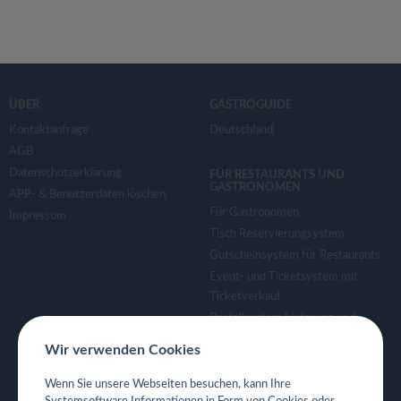
ÜBER
GASTROGUIDE
Kontaktanfrage
Deutschland
AGB
Datenschutzerklärung
FÜR RESTAURANTS UND
GASTRONOMEN
APP- & Benutzerdaten löschen
Für Gastronomen
Impressum
Tisch Reservierungsystem
Gutscheinsystem für Restaurants
Event- und Ticketsystem mit
Ticketverkauf
Bestellsystem Lieferung und
TakeAway
Wir verwenden Cookies
Webseiten für Restaurant
Eigene App für Restaurant
Wenn Sie unsere Webseiten besuchen, kann Ihre