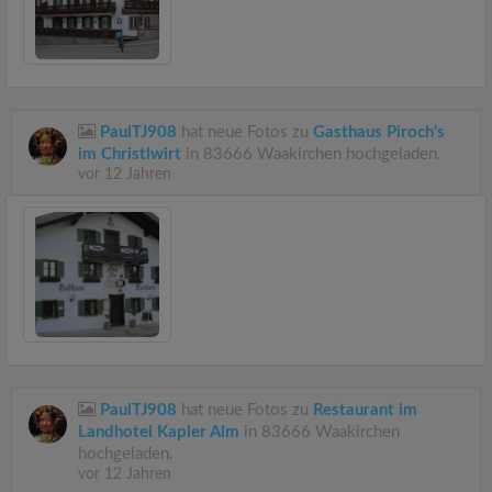
PaulTJ908
hat neue Fotos zu
Gasthaus Piroch's
im Christlwirt
in 83666 Waakirchen hochgeladen.
vor 12 Jahren
PaulTJ908
hat neue Fotos zu
Restaurant im
Landhotel Kapler Alm
in 83666 Waakirchen
hochgeladen.
vor 12 Jahren