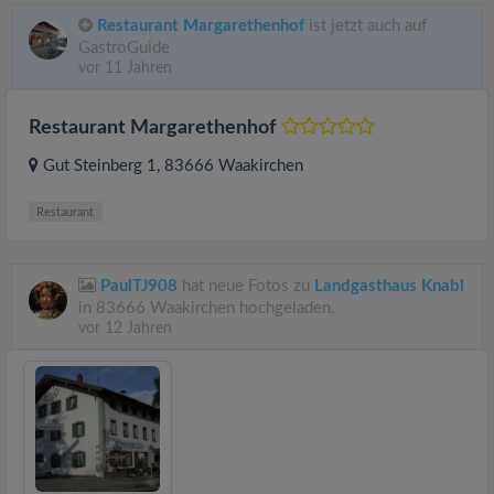
Restaurant Margarethenhof
ist jetzt auch auf
GastroGuide
vor 11 Jahren
Restaurant Margarethenhof
Gut Steinberg 1
, 83666
Waakirchen
Restaurant
PaulTJ908
hat neue Fotos zu
Landgasthaus Knabl
in 83666 Waakirchen hochgeladen.
vor 12 Jahren