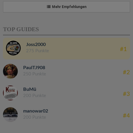
Mehr Empfehlungen
TOP GUIDES
Joss2000
#1
275 Punkte
PaulTJ908
#2
250 Punkte
BuMü
#3
200 Punkte
manowar02
#4
200 Punkte