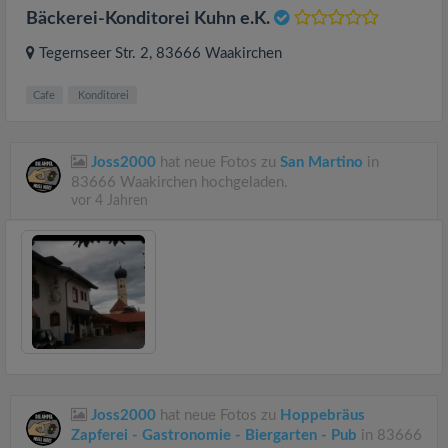
Bäckerei-Konditorei Kuhn e.K.
Tegernseer Str. 2
, 83666
Waakirchen
Cafe
Konditorei
Joss2000
hat neue Fotos zu
San Martino
in
83666 Waakirchen hochgeladen.
vor 4 Jahren
Joss2000
hat neue Fotos zu
Hoppebräus
Zapferei - Gastronomie - Biergarten - Pub
in 83666