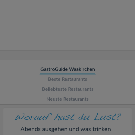
v
i
g
a
t
GastroGuide Waakirchen
Beste Restaurants
i
Beliebteste Restaurants
o
Neuste Restaurants
n
Abends ausgehen und was trinken