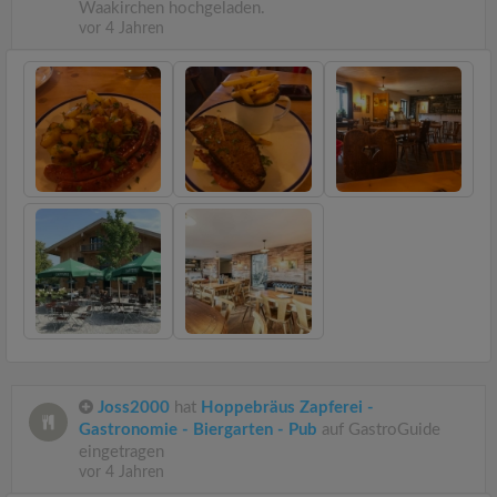
Waakirchen hochgeladen.
vor 4 Jahren
Joss2000
hat
Hoppebräus Zapferei -
Gastronomie - Biergarten - Pub
auf GastroGuide
eingetragen
vor 4 Jahren