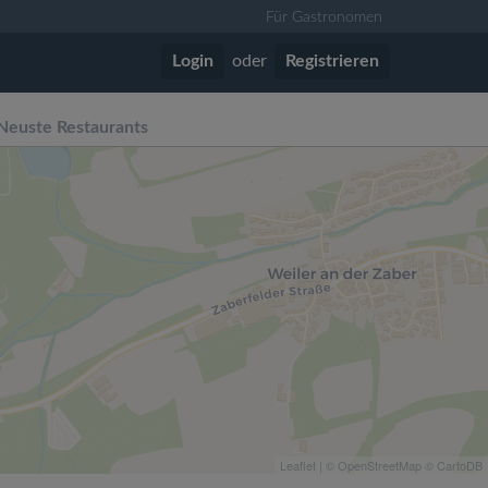
Für Gastronomen
Login
oder
Registrieren
Neuste Restaurants
Leaflet
| ©
OpenStreetMap
©
CartoDB