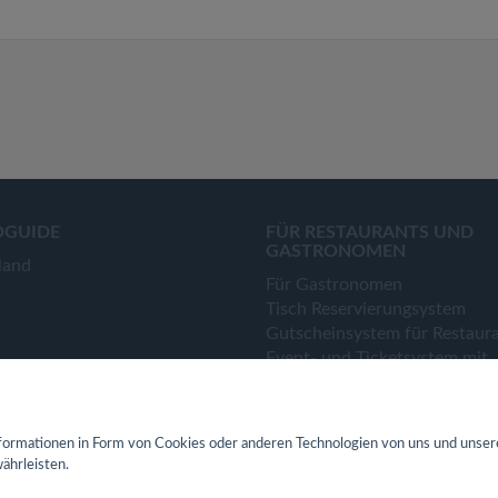
OGUIDE
FÜR RESTAURANTS UND
GASTRONOMEN
land
Für Gastronomen
Tisch Reservierungsystem
Gutscheinsystem für Restaur
Event- und Ticketsystem mit
Ticketverkauf
Bestellsystem Lieferung und
TakeAway
ormationen in Form von Cookies oder anderen Technologien von uns und unser
Webseiten für Restaurant
ährleisten.
Eigene App für Restaurant