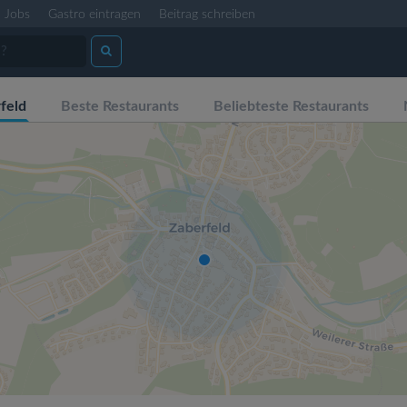
Jobs
Gastro eintragen
Beitrag schreiben
feld
Beste Restaurants
Beliebteste Restaurants