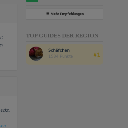
Mehr Empfehlungen
TOP GUIDES DER REGION
it
im
Schäfchen
#1
1584 Punkte
meckt.
sen