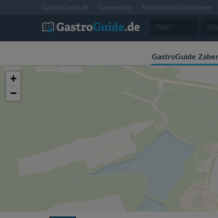
GastroGuide.de
Community
Restaurant-Gutscheine
GastroGuide Zaber
+
−