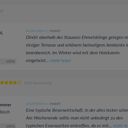
g)
SCHÄFCHEN
FINDET:
(97
)
l,
Direkt oberhalb des Stausees Ehmetsklinge gelegen m
riesiger Terrasse und schönem heimeligem Ambiente 
Innenbereich. Im Winter wird mit dem Holzkamin
eingeheizt...
mehr lesen
100%
(Eine Bewertung)
SCHÄFCHEN
FINDET:
zimmer
(97
)
Eine typische Besenwirtschaft, in der alles lecker sch
äbisch
Am Wochenende sollte man nicht unbedingt zu den
typischen Essenszeiten eintreffen, da es mit...
mehr le
100%