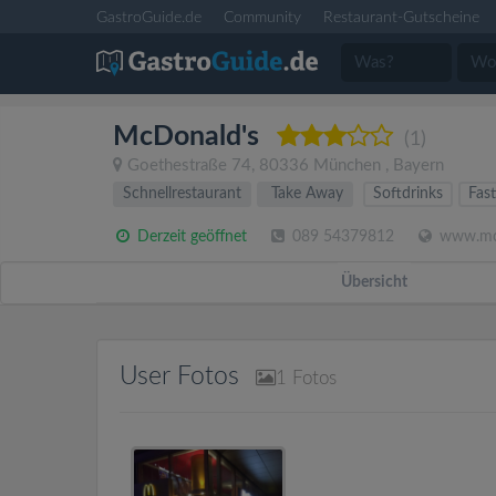
GastroGuide.de
Community
Restaurant-Gutscheine
McDonald's
(1)
Goethestraße 74
,
80336
München
,
Bayern
Schnellrestaurant
Take Away
Softdrinks
Fas
Derzeit geöffnet
089 54379812
www.mcd
Übersicht
User Fotos
1
Fotos