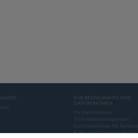
OGUIDE
FÜR RESTAURANTS UND
GASTRONOMEN
land
Für Gastronomen
Tisch Reservierungsystem
Gutscheinsystem für Restaur
Event- und Ticketsystem mit