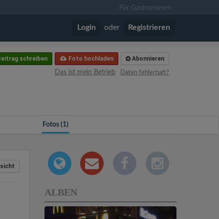
Für Gastronomen
Login
oder
Registrieren
eitrag schreiben
Foto hochladen
Abonnieren
Das ist mein Betrieb
Daten fehlerhaft?
Fotos (1)
sicht
ALBEN