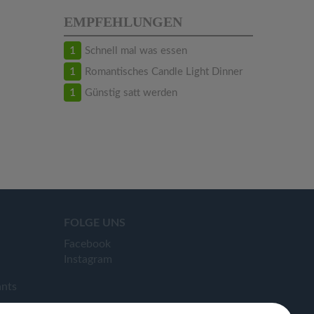
EMPFEHLUNGEN
1
Schnell mal was essen
1
Romantisches Candle Light Dinner
1
Günstig satt werden
FOLGE UNS
Facebook
Instagram
ants