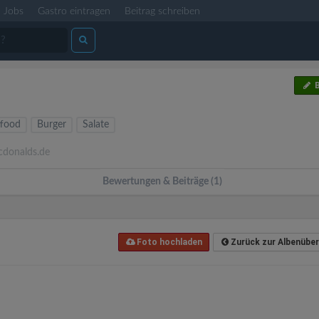
Jobs
Gastro eintragen
Beitrag schreiben
B
tfood
Burger
Salate
onalds.de
Bewertungen & Beiträge (1)
Foto hochladen
Zurück zur Albenüber