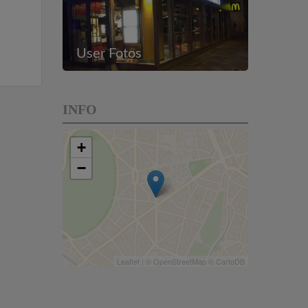
User Fotos
INFO
+
−
Leaflet
| ©
OpenStreetMap
©
CartoDB