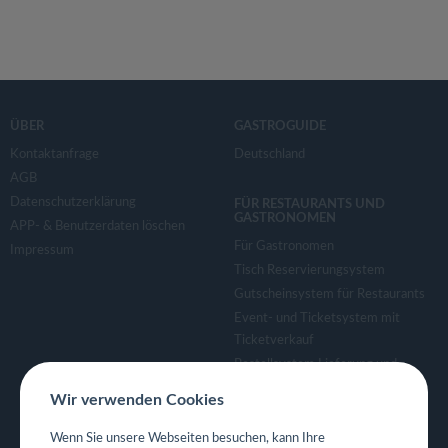
ÜBER
GASTROGUIDE
Kontaktanfrage
Deutschland
AGB
Datenschutzerklärung
FÜR RESTAURANTS UND
GASTRONOMEN
APP- & Benutzerdaten löschen
Für Gastronomen
Impressum
Tisch Reservierungsystem
Gutscheinsystem für Restaurants
Event- und Ticketsystem mit
Ticketverkauf
Bestellsystem Lieferung und
TakeAway
Wir verwenden Cookies
Webseiten für Restaurant
Eigene App für Restaurant
Wenn Sie unsere Webseiten besuchen, kann Ihre