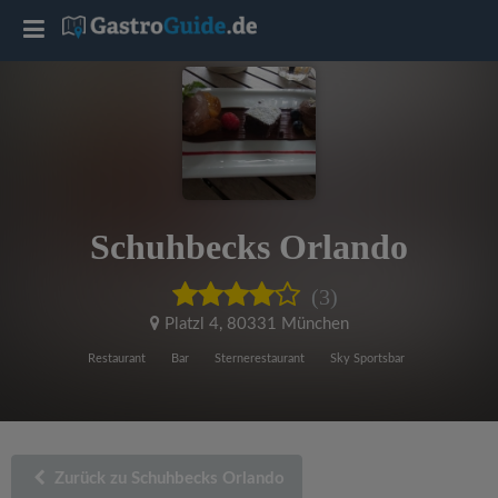
T
o
g
g
Schuhbecks Orlando
l
(3)
e
Platzl 4
,
80331 München
Restaurant
Bar
Sternerestaurant
Sky Sportsbar
n
a
Zurück zu Schuhbecks Orlando