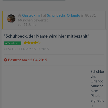
v
i
Gastroking
hat
Schuhbecks Orlando
in 80331
München bewertet.
vor 11 Jahren
g
"Schuhbeck, der Name wird hier mitbezahlt"
a
Verifiziert
GESCHRIEBEN AM 15.04.2015
t
Besucht am 12.04.2015
i
Schuhbe
cks
o
Orlando
Münche
n
n am
Platzl,
eignetlic
h