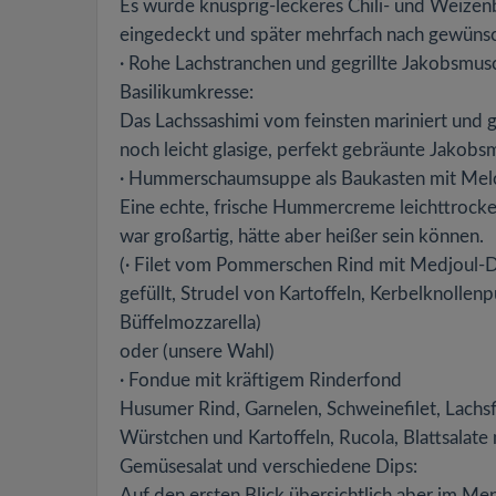
Es wurde knusprig-leckeres Chili- und Weizen
eingedeckt und später mehrfach nach gewünsc
· Rohe Lachstranchen und gegrillte Jakobsmus
Basilikumkresse:
Das Lachssashimi vom feinsten mariniert und 
noch leicht glasige, perfekt gebräunte Jakob
· Hummerschaumsuppe als Baukasten mit Melo
Eine echte, frische Hummercreme leichttrocke
war großartig, hätte aber heißer sein können.
(· Filet vom Pommerschen Rind mit Medjoul-
gefüllt, Strudel von Kartoffeln, Kerbelknollenp
Büffelmozzarella)
oder (unsere Wahl)
· Fondue mit kräftigem Rinderfond
Husumer Rind, Garnelen, Schweinefilet, Lachsfi
Würstchen und Kartoffeln, Rucola, Blattsalate
Gemüsesalat und verschiedene Dips:
Auf den ersten Blick übersichtlich aber im M