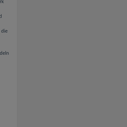
rk
d
 die
edeln