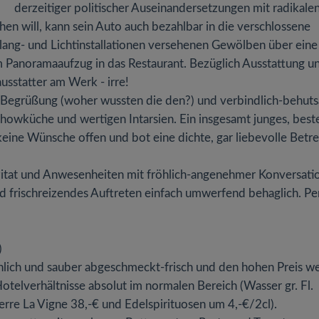
derzeitiger politischer Auseinandersetzungen mit radikale
n will, kann sein Auto auch bezahlbar in die verschlossene
Klang- und Lichtinstallationen versehenen Gewölben über eine
m Panoramaaufzug in das Restaurant. Bezüglich Ausstattung u
sstatter am Werk - irre!
e Begrüßung (woher wussten die den?) und verbindlich-behut
Showküche und wertigen Intarsien. Ein insgesamt junges, best
eine Wünsche offen und bot eine dichte, gar liebevolle Betr
zitat und Anwesenheiten mit fröhlich-angenehmer Konversati
d frischreizendes Auftreten einfach umwerfend behaglich. Pe
)
hlich und sauber abgeschmeckt-frisch und den hohen Preis we
telverhältnisse absolut im normalen Bereich (Wasser gr. Fl.
rre La Vigne 38,-€ und Edelspirituosen um 4,-€/2cl).