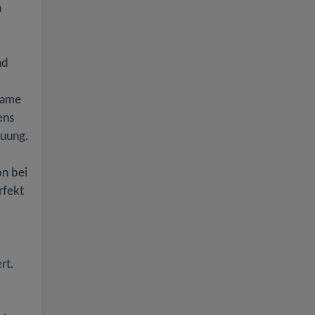
n
nd
same
ens
euung.
on bei
rfekt
rt.