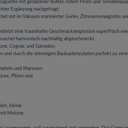
baguette mit gesalzener Butter, rotem Pesto und Tomatenqua
hter Ergänzung nachgefragt.
chel mit im Vakuum marinierter Gurke, Zitronenvinaigrette un
gebeizt eine traumhafte Geschmacksexplosion superfrisch wie
smuschel harmonisch-nachhaltig abgeschmeckt.
ne, Cognac und Garnelen:
n und durch die stimmigen Baukastenzutaten perfekt zu ver
Datteln und Maronen
üree, Pilzen und
let, kleine
 mit Melone,
enü ausgewogen, voll ausreichend und angenehm. Das Garen in