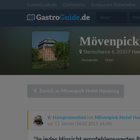
GastroGuide.de
Community
Restaurant-Gutscheine
Mövenpick
Sternschanze 6
,
20357 Ham
Restaurant
Hotel
Zurück zu Mövenpick Hotel Hamburg
Howpromotion
hat
Mövenpick Hotel H
vor 11 Jahren
(18.02.2015 14:24)
"In jeder Hinsicht empfehlenswertes R