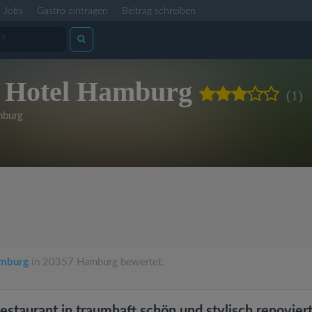
Jobs
Gastro eintragen
Beitrag schreiben
 Hotel Hamburg
(1)
burg
amburg
in 20357 Hamburg bewertet.
estaurant in traumhaft schön und stylisch renovie