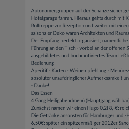
Autonomengruppen auf der Schanze sicher gehe
Hotelgarage fahren. Hieraus gehts durch mit 
Rolltreppe zur Rezeption und weiter mit eine
saisonaler Deko waren Architekten und Raumau
Der Empfang perfekt organisiert; namentlich
Führung an den Tisch - vorbei an der offenen 
ausgebildetes und hochmotiviertes Team ließ k
Bedienung
Aperitif - Karten - Weinempfehlung - Menüre
absoluter unaufdringlicher Aufmerksamkeit un
- Danke!
Das Essen
4 Gang Heiligabendmenü (Hauptgang wählbar
Zunächst namen wir einen Hugo 0,2l 8,-€; reic
Die Getränke ansonsten für Hamburger und -Ho
6,50€; später ein spitzenmäßiger 2012er Sance