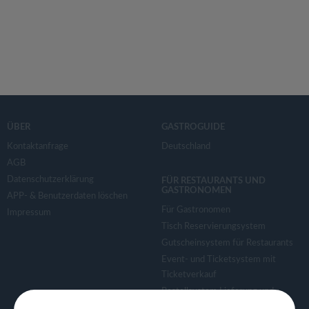
ÜBER
GASTROGUIDE
Kontaktanfrage
Deutschland
AGB
Datenschutzerklärung
FÜR RESTAURANTS UND
GASTRONOMEN
APP- & Benutzerdaten löschen
Für Gastronomen
Impressum
Tisch Reservierungsystem
Gutscheinsystem für Restaurants
Event- und Ticketsystem mit
Ticketverkauf
Bestellsystem Lieferung und
TakeAway