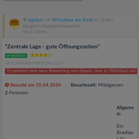
v
i
kgsbus
hat
Wirtshaus am Bock
in 51465
Bergisch Gladbach bewertet.
vor 2 Jahren
g
"Zentrale Lage - gute Öffnungszeiten"
a
Verifiziert
GESCHRIEBEN AM 02.06.2024
t
Es existiert eine neue Bewertung von diesem User zu Wirtshaus am
i
Besucht am 25.04.2024
Besuchszeit:
Mittagessen
2
Personen
o
Allgeme
in
n
Ein
Brauhau
s in