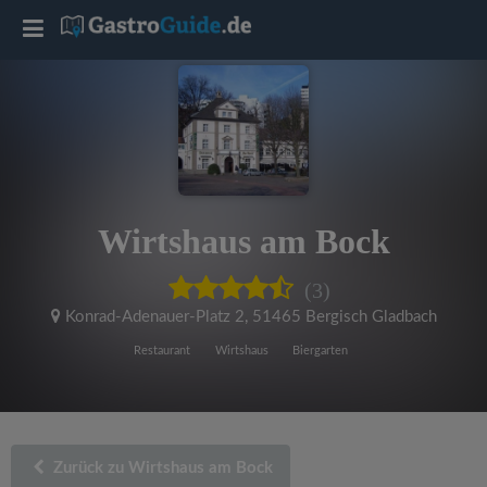
T
o
g
g
Wirtshaus am Bock
l
(3)
e
Konrad-Adenauer-Platz 2
,
51465 Bergisch Gladbach
Restaurant
Wirtshaus
Biergarten
n
a
Zurück zu Wirtshaus am Bock