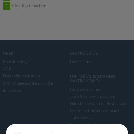
1
Eine Rast machen
ÜBER
GASTROGUIDE
Kontaktanfrage
Deutschland
AGB
Datenschutzerklärung
FÜR RESTAURANTS UND
GASTRONOMEN
APP- & Benutzerdaten löschen
Für Gastronomen
Impressum
Tisch Reservierungsystem
Gutscheinsystem für Restaurants
Event- und Ticketsystem mit
Ticketverkauf
Bestellsystem Lieferung und
TakeAway