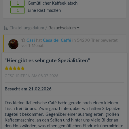
v
1
Gemütlicher Kaffeeklatsch
1
Eine Rast machen
i
Einstellungsdatum
/
Besuchsdatum
g
Casi
hat
Casa del Caffé
in 54290 Trier bewertet.
a
vor 1 Monat
"Hier gibt es sehr gute Spezialitäten"
t
GESCHRIEBEN AM 08.07.2026
i
Besucht am 21.02.2026
o
Das kleine italienische Café hatte gerade noch einen kleinen
n
Tisch frei für uns. Zwar ganz hinten, aber wir hatten Sitzplätze
zugeteilt bekommen. Gegenüber einer ausrangierten, großen
Kaffeemaschine, an den Seiten und hinter uns viele Bilder an
den Holzwänden, was einen gemütlichen Eindruck übermittelte.