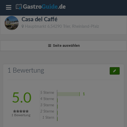
T
Casa del Caffé
o
Hauptmarkt 6,54290 Trier, Rheinland-Pfalz
g
Seite auswählen
g
l
1 Bewertung
e
5
Sterne
5.0
1
n
4
Sterne
3
Sterne
2
Sterne
a
1
Bewertung
1
Stern