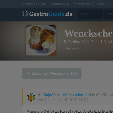
GastroGuide.de
Community
Restaurant-Gutscheine
Wencksche
Kardinal-Volk-Platz 1 3
,
63
Restaurant
Zurück zu Wenckscher Hof
Maja88
hat
Wenckscher Hof
in 63456 Ha
vor 3 Jahren
(14.10.2023 14:48)
"urgemütliche hessische Apfelweinwir