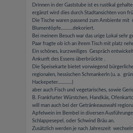
Drinnen in der Gaststube ist es rustikal gehalt
ergänzt wird dies durch Stadtansichten von f
Die Tische waren passend zum Ambiente mit ro
Blumentöpfe..........dekoriert.
Bei meinem Besuch war das urige Lokal sehr gut
Paar fragte ob ich an ihrem Tisch mit platz ne
Ein schönes, kurzweiliges Gespräch entwickelte
Ankunft des Essens überbrückte .
Die Speisekarte bietet vorwiegend bürgerliche K
regionalen, hessischen Schmankerln (u. a. grün
Hackepeter............)
aber auch Fisch und vegetarisches, sowie Gerich
B. Frankfurter Würstchen, Handkäs, Ofenkartoffel
will man auch bei der Getränkeauswahl regional
Apfelwein im Bembel in diversen Ausführungen an
Schlappesepel, oder Schwind Bräu an.
Zusätzlich werden je nach Jahreszeit wechseln