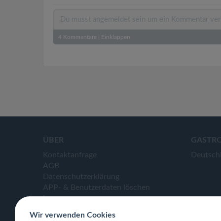
4
Kommentare
|
Einklappen
ÜBER
GASTR
Kontaktanfrage
Deutsch
AGB
Datenschutzerklärung
APP- & Benutzerdaten löschen
Impressum
Wir verwenden Cookies