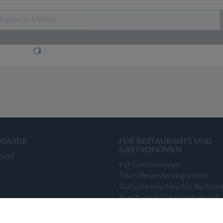
OGUIDE
FÜR RESTAURANTS UND
GASTRONOMEN
land
Für Gastronomen
Tisch Reservierungsystem
Gutscheinsystem für Restaur
Event- und Ticketsystem mit
Ticketverkauf
Bestellsystem Lieferung und