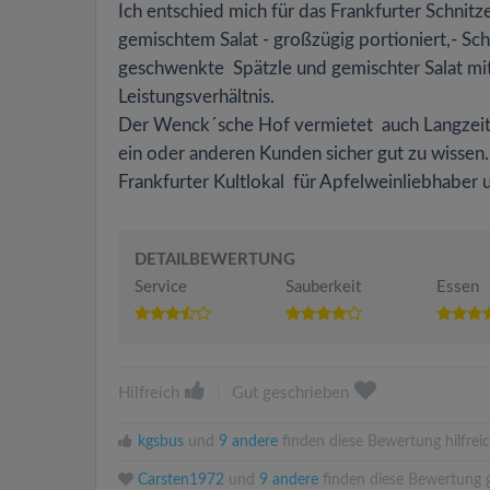
Ich entschied mich für das Frankfurter Schnitze
gemischtem Salat - großzügig portioniert,- Schni
geschwenkte Spätzle und gemischter Salat mit
Leistungsverhältnis.
Der Wenck´sche Hof vermietet auch Langzeita
ein oder anderen Kunden sicher gut zu wissen.
Frankfurter Kultlokal für Apfelweinliebhaber 
DETAILBEWERTUNG
Service
Sauberkeit
Essen
Hilfreich
|
Gut geschrieben
kgsbus
und
9 andere
finden diese Bewertung hilfreic
Carsten1972
und
9 andere
finden diese Bewertung g