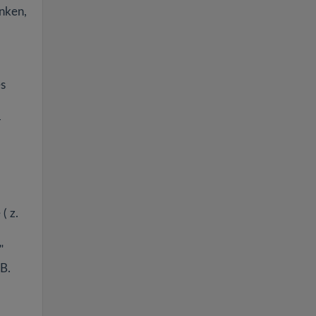
änken,
es
r
( z.
"
 B.