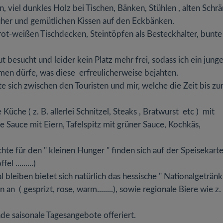
en, viel dunkles Holz bei Tischen, Bänken, Stühlen , alten Schr
rüher und gemütlichen Kissen auf den Eckbänken.
t-weißen Tischdecken, Steintöpfen als Besteckhalter, bunte
 besucht und leider kein Platz mehr frei, sodass ich ein jung
hmen dürfe, was diese erfreulicherweise bejahten.
 sich zwischen den Touristen und mir, welche die Zeit bis zu
üche ( z. B. allerlei Schnitzel, Steaks , Bratwurst etc ) mit
e Sauce mit Eiern, Tafelspitz mit grüner Sauce, Kochkäs,
te für den " kleinen Hunger " finden sich auf der Speisekarte 
 .........)
 bleiben bietet sich natürlich das hessische " Nationalgetränk
 ( gesprizt, rose, warm........), sowie regionale Biere wie z.
de saisonale Tagesangebote offeriert.