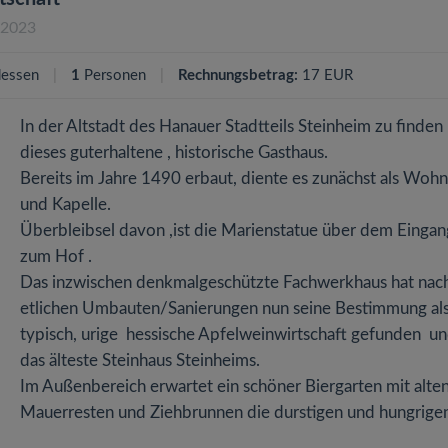
.2023
essen
1
Personen
Rechnungsbetrag:
17 EUR
In der Altstadt des Hanauer Stadtteils Steinheim zu finden 
dieses guterhaltene , historische Gasthaus.
Bereits im Jahre 1490 erbaut, diente es zunächst als Woh
und Kapelle.
Überbleibsel davon ,ist die Marienstatue über dem Eingan
zum Hof .
Das inzwischen denkmalgeschützte Fachwerkhaus hat nac
etlichen Umbauten/Sanierungen nun seine Bestimmung al
typisch, urige hessische Apfelweinwirtschaft gefunden und
das älteste Steinhaus Steinheims.
Im Außenbereich erwartet ein schöner Biergarten mit alte
Mauerresten und Ziehbrunnen die durstigen und hungrig