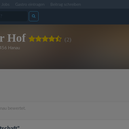
Jobs
Gastro eintragen
Beitrag schreiben
r Hof
(2)
456 Hanau
nau bewertet.
tschaft"