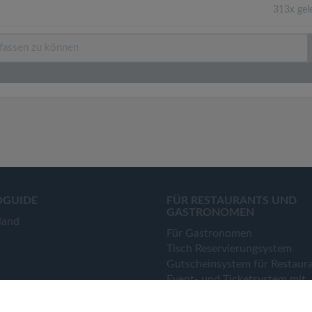
313x gel
OGUIDE
FÜR RESTAURANTS UND
GASTRONOMEN
land
Für Gastronomen
Tisch Reservierungsystem
Gutscheinsystem für Restaur
Event- und Ticketsystem mit
Ticketverkauf
Bestellsystem Lieferung und