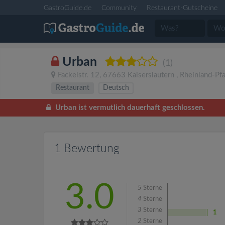
GastroGuide.de
Community
Restaurant-Gutscheine
Urban
(1)
Fackelstr. 12
,
67663
Kaiserslautern
,
Rheinland-Pfa
Restaurant
Deutsch
Urban ist vermutlich dauerhaft geschlossen.
1 Bewertung
3.0
5
Sterne
4
Sterne
3
Sterne
1
2
Sterne