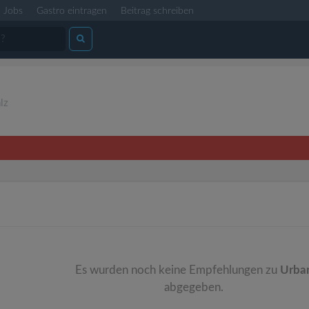
Jobs
Gastro eintragen
Beitrag schreiben
lz
Es wurden noch keine Empfehlungen zu
Urba
abgegeben.