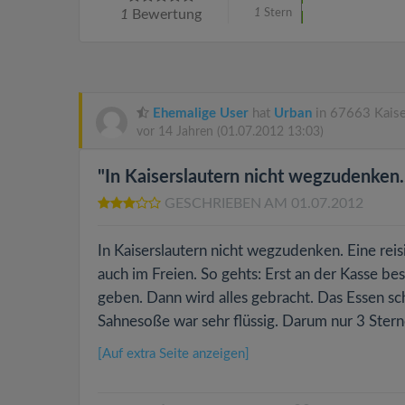
1
Bewertung
1
Stern
Ehemalige User
hat
Urban
in 67663 Kaise
vor 14 Jahren
(01.07.2012 13:03)
"In Kaiserslautern nicht wegzudenken..
GESCHRIEBEN AM 01.07.2012
In Kaiserslautern nicht wegzudenken. Eine rei
auch im Freien. So gehts: Erst an der Kasse b
geben. Dann wird alles gebracht. Das Essen schm
Sahnesoße war sehr flüssig. Darum nur 3 Stern
[Auf extra Seite anzeigen]