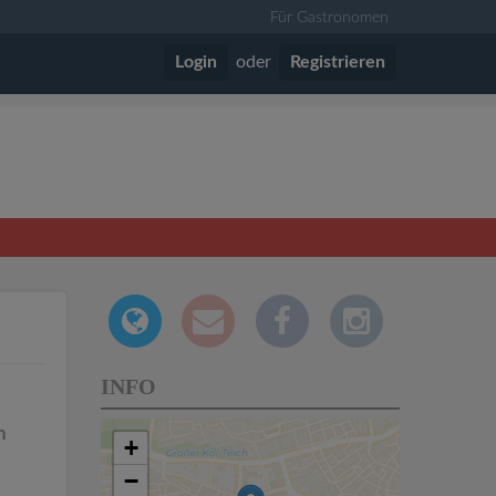
Für Gastronomen
Login
oder
Registrieren
INFO
n
+
−