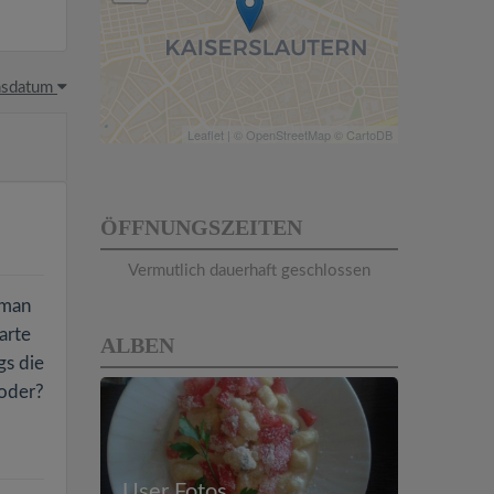
hsdatum
Leaflet
| ©
OpenStreetMap
©
CartoDB
ÖFFNUNGSZEITEN
Vermutlich dauerhaft geschlossen
 man
arte
ALBEN
gs die
 oder?
User Fotos