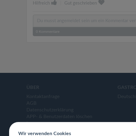
Hilfreich
|
Gut geschrieben
0
Kommentare
ÜBER
GASTR
Kontaktanfrage
Deutsch
AGB
Datenschutzerklärung
APP- & Benutzerdaten löschen
Impressum
Wir verwenden Cookies