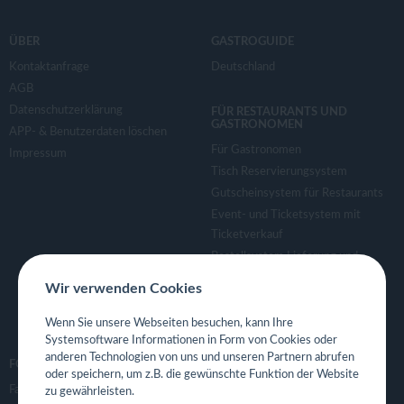
ÜBER
GASTROGUIDE
Kontaktanfrage
Deutschland
AGB
Datenschutzerklärung
FÜR RESTAURANTS UND
GASTRONOMEN
APP- & Benutzerdaten löschen
Für Gastronomen
Impressum
Tisch Reservierungsystem
Gutscheinsystem für Restaurants
Event- und Ticketsystem mit
Ticketverkauf
Bestellsystem Lieferung und
TakeAway
Wir verwenden Cookies
Webseiten für Restaurant
Eigene App für Restaurant
Wenn Sie unsere Webseiten besuchen, kann Ihre
Systemsoftware Informationen in Form von Cookies oder
anderen Technologien von uns und unseren Partnern abrufen
FOLGE UNS
oder speichern, um z.B. die gewünschte Funktion der Website
Facebook
zu gewährleisten.