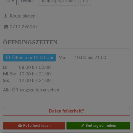
v
Cafe
Eiscafe
Kaffeespezialitäten
Eis
i
Route planen
0711 296087
g
ÖFFNUNGSZEITEN
a
Öffnet um 12:00 Uhr
Mo:
10:00 bis 21:00
t
Di:
08:00 bis 00:00
Mi-Sa:
10:00 bis 21:00
i
So:
12:00 bis 21:00
Alle Öffnungszeiten ansehen
o
n
Daten fehlerhaft?
Foto hochladen
Beitrag schreiben