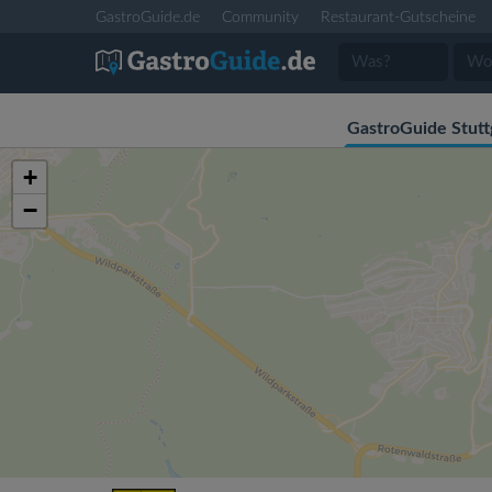
GastroGuide.de
Community
Restaurant-Gutscheine
GastroGuide Stutt
+
−