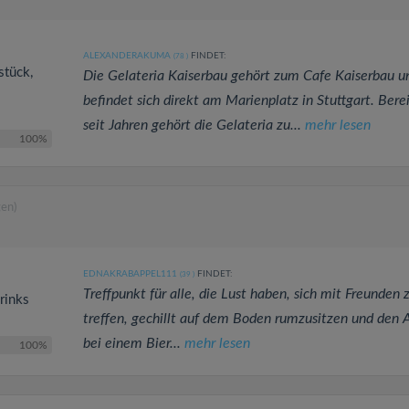
ALEXANDERAKUMA
FINDET:
(78
)
stück,
Die Gelateria Kaiserbau gehört zum Cafe Kaiserbau u
befindet sich direkt am Marienplatz in Stuttgart. Berei
seit Jahren gehört die Gelateria zu...
mehr lesen
100%
en)
EDNAKRABAPPEL111
FINDET:
(39
)
Treffpunkt für alle, die Lust haben, sich mit Freunden 
drinks
treffen, gechillt auf dem Boden rumzusitzen und den
bei einem Bier...
mehr lesen
100%