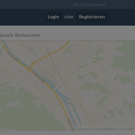
Für Gastronomen
Login
oder
Registrieren
Neuste Restaurants
Leaflet
| ©
OpenStreetMap
©
CartoDB