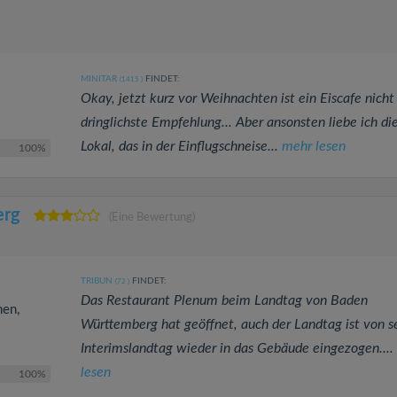
MINITAR
FINDET:
(1415
)
Okay, jetzt kurz vor Weihnachten ist ein Eiscafe nicht
dringlichste Empfehlung... Aber ansonsten liebe ich di
Lokal, das in der Einflugschneise...
mehr lesen
100%
erg
(Eine Bewertung)
TRIBUN
FINDET:
(72
)
Das Restaurant Plenum beim Landtag von Baden
hen,
Württemberg hat geöffnet, auch der Landtag ist von 
Interimslandtag wieder in das Gebäude eingezogen....
lesen
100%