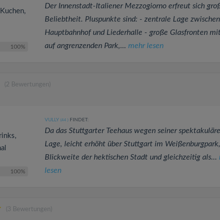
Der Innenstadt-Italiener Mezzogiorno erfreut sich gro
d Kuchen,
Beliebtheit. Pluspunkte sind: - zentrale Lage zwischen
Hauptbahnhof und Liederhalle - große Glasfronten mit
auf angrenzenden Park,...
mehr lesen
100%
(2 Bewertungen)
VULLY
FINDET:
(44
)
Da das Stuttgarter Teehaus wegen seiner spektakulär
rinks,
Lage, leicht erhöht über Stuttgart im Weißenburgpark,
nal
Blickweite der hektischen Stadt und gleichzeitig als...
lesen
100%
(3 Bewertungen)