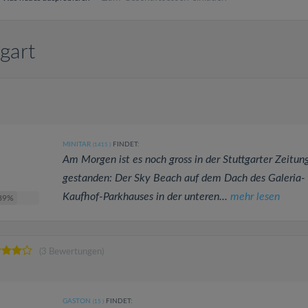
gart
MINITAR
FINDET:
(1415
)
Am Morgen ist es noch gross in der Stuttgarter Zeitun
gestanden: Der Sky Beach auf dem Dach des Galeria-
Kaufhof-Parkhauses in der unteren...
mehr lesen
89%
(3 Bewertungen)
GASTON
FINDET:
(15
)