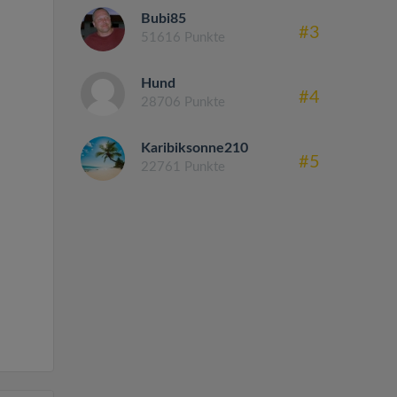
Bubi85
#3
51616 Punkte
Hund
#4
28706 Punkte
Karibiksonne210
#5
22761 Punkte