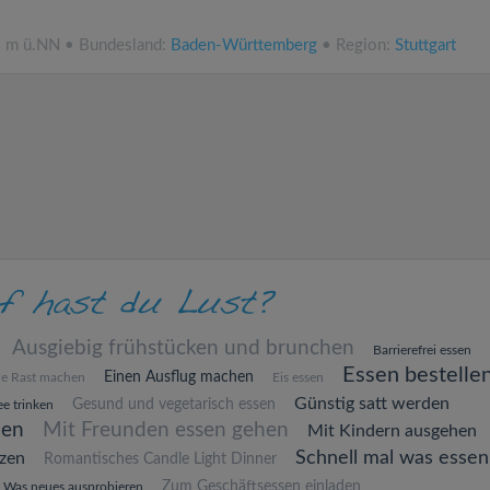
7 m ü.NN • Bundesland:
Baden-Württemberg
• Region:
Stuttgart
Ausgiebig frühstücken und brunchen
Barrierefrei essen
Essen bestelle
Einen Ausflug machen
ne Rast machen
Eis essen
Günstig satt werden
Gesund und vegetarisch essen
e trinken
hen
Mit Freunden essen gehen
Mit Kindern ausgehen
Schnell mal was essen
zen
Romantisches Candle Light Dinner
Zum Geschäftsessen einladen
Was neues ausprobieren