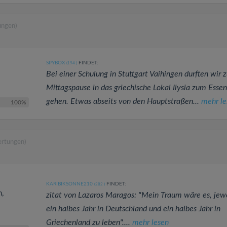
ungen)
SPYBOX
FINDET:
(194
)
Bei einer Schulung in Stuttgart Vaihingen durften wir z
Mittagspause in das griechische Lokal Ilysia zum Essen
gehen. Etwas abseits von den Hauptstraßen...
mehr le
100%
ertungen)
KARIBIKSONNE210
FINDET:
(282
)
h,
zitat von Lazaros Maragos: "Mein Traum wäre es, jewe
ein halbes Jahr in Deutschland und ein halbes Jahr in
Griechenland zu leben"....
mehr lesen