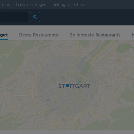
Jobs
Gastro eintragen
Beitrag schreiben
gart
Beste Restaurants
Beliebteste Restaurants