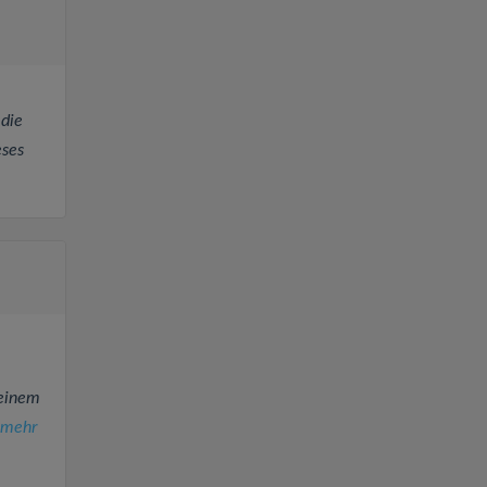
 die
eses
seinem
mehr