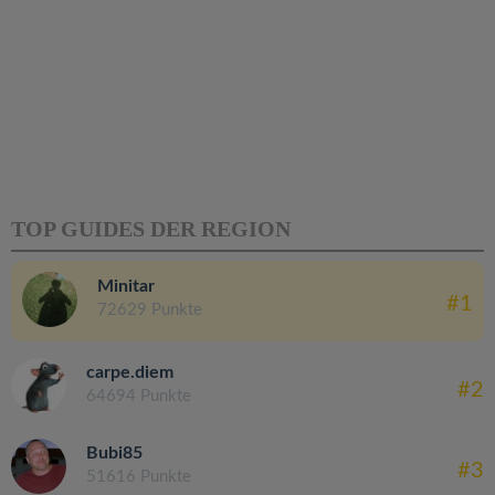
TOP GUIDES DER REGION
Minitar
#1
72629 Punkte
carpe.diem
#2
64694 Punkte
Bubi85
#3
51616 Punkte