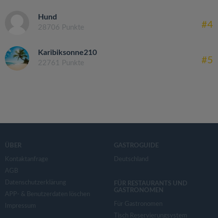
Hund
#4
28706 Punkte
Karibiksonne210
#5
22761 Punkte
ÜBER
GASTROGUIDE
Kontaktanfrage
Deutschland
AGB
Datenschutzerklärung
FÜR RESTAURANTS UND
GASTRONOMEN
APP- & Benutzerdaten löschen
Für Gastronomen
Impressum
Tisch Reservierungsystem