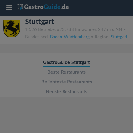
T
Stuttgart
o
1.526 Betriebe, 623.738 Einwohner, 247 m ü.NN •
Bundesland:
Baden-Württemberg
• Region:
Stuttgart
g
g
GastroGuide Stuttgart
l
Beste Restaurants
Beliebteste Restaurants
e
Neuste Restaurants
n
a