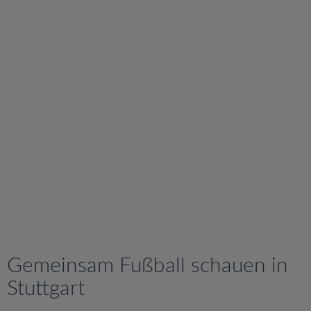
v
i
g
a
t
i
o
n
Gemeinsam Fußball schauen in
Stuttgart