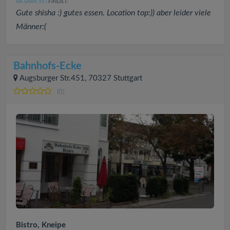
AK.SARA
FINDET:
(16
)
Gute shisha :) gutes essen. Location top:)) aber leider viele
Männer:(
Bahnhofs-Ecke
Augsburger Str.451, 70327 Stuttgart
(0)
Bistro, Kneipe