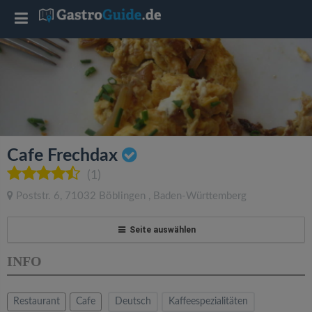
T
o
g
g
Cafe Frechdax
l
(1)
Poststr. 6
,
71032
Böblingen
,
Baden-Württemberg
e
Seite auswählen
n
INFO
a
Restaurant
Cafe
Deutsch
Kaffeespezialitäten