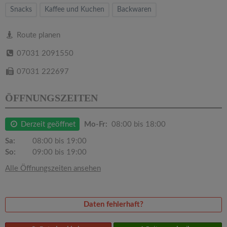
v
Snacks
Kaffee und Kuchen
Backwaren
i
Route planen
07031 2091550
g
07031 222697
a
ÖFFNUNGSZEITEN
t
Derzeit geöffnet
Mo-Fr:
08:00 bis 18:00
i
Sa:
08:00 bis 19:00
So:
09:00 bis 19:00
o
Alle Öffnungszeiten ansehen
n
Daten fehlerhaft?