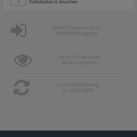
1
Frühstücken & brunchen
Dieser Eintrag wurde am
20.10.2010
angelegt
Dieser Eintrag wurde
3676
x aufgerufen
Letzte Aktualisierung
am
11.05.2024