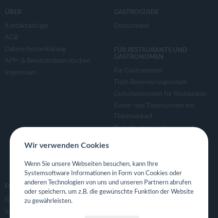
ÜBER
GASTROGUIDE
Kontaktanfrage
Deutschland
AGB
Datenschutzerklärung
FÜR RESTAURANTS UND
GASTRONOMEN
APP- & Benutzerdaten löschen
Für Gastronomen
Impressum
Tisch Reservierungsystem
Gutscheinsystem für Restaurants
Event- und Ticketsystem mit
Ticketverkauf
Bestellsystem Lieferung und
TakeAway
Wir verwenden Cookies
Webseiten für Restaurant
Eigene App für Restaurant
Wenn Sie unsere Webseiten besuchen, kann Ihre
Systemsoftware Informationen in Form von Cookies oder
anderen Technologien von uns und unseren Partnern abrufen
FOLGE UNS
oder speichern, um z.B. die gewünschte Funktion der Website
Facebook
zu gewährleisten.
Instagram