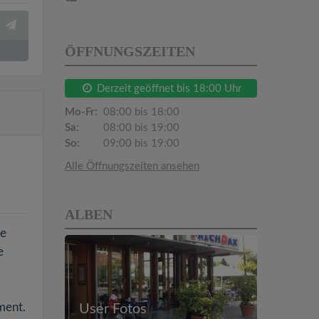
ÖFFNUNGSZEITEN
Derzeit geöffnet bis 18:00 Uhr
Mo-Fr:
08:00 bis 18:00
Sa:
08:00 bis 19:00
So:
09:00 bis 19:00
Alle Öffnungszeiten ansehen
ALBEN
ne
e
ment.
User Fotos