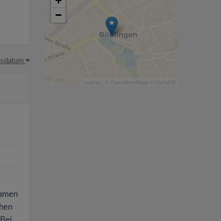
+
−
hsdatum
Leaflet
| ©
OpenStreetMap
©
CartoDB
samen
chen
 Bei