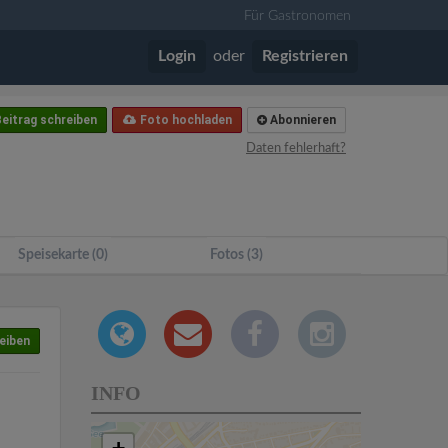
Für Gastronomen
Login
oder
Registrieren
eitrag schreiben
Foto hochladen
Abonnieren
Daten fehlerhaft?
Speisekarte (0)
Fotos (3)
eiben
INFO