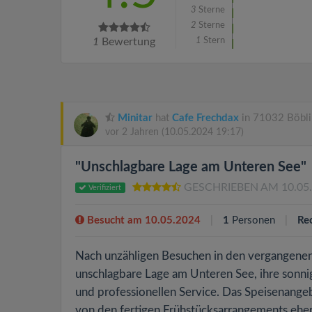
3
Sterne
2
Sterne
1
Bewertung
1
Stern
Minitar
hat
Cafe Frechdax
in 71032 Böbli
vor 2 Jahren
(10.05.2024 19:17)
"Unschlagbare Lage am Unteren See"
GESCHRIEBEN AM 10.05
Verifiziert
Besucht am 10.05.2024
1
Personen
Re
Nach unzähligen Besuchen in den vergangenen
unschlagbare Lage am Unteren See, ihre sonni
und professionellen Service. Das Speisenangeb
von den fertigen Frühstücksarrangements ehe