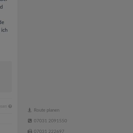
nd
de
 ich
esen
Route planen
07031 2091550
07031 222697