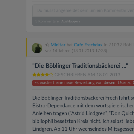
3
Kommentare
|
Ausklappen
Minitar
hat
Cafe Frechdax
in 71032 Böbli
vor 14 Jahren
(18.01.2013 17:38)
"Die Böblinger Traditionsbäckerei ..."
GESCHRIEBEN AM 18.01.2013
Es existiert eine neue Bewertung von diesem User zu
Die Böblinger Traditionsbäckerei Frech führ
Bistro-Dependance mit dem wortspielerischen 
Anleihen tragen ("Astrid Lindgren", "Don Quich
bibliophil besetzten Kreis nicht. Ich selbst li
Lindgren. Ab 11 Uhr wechselndes Mittagessen