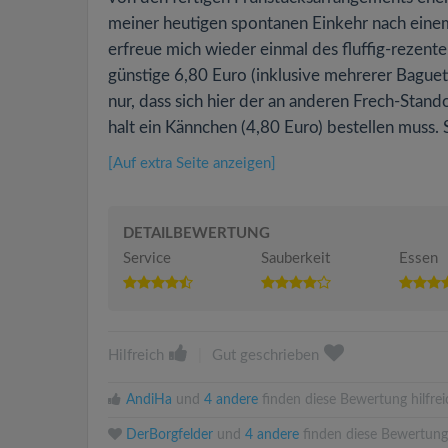
meiner heutigen spontanen Einkehr nach einem
erfreue mich wieder einmal des fluffig-rezen
günstige 6,80 Euro (inklusive mehrerer Baguet
nur, dass sich hier der an anderen Frech-Stand
halt ein Kännchen (4,80 Euro) bestellen muss. 
[Auf extra Seite anzeigen]
DETAILBEWERTUNG
Service
Sauberkeit
Essen
Hilfreich
|
Gut geschrieben
AndiHa
und
4 andere
finden diese Bewertung hilfrei
DerBorgfelder
und
4 andere
finden diese Bewertung