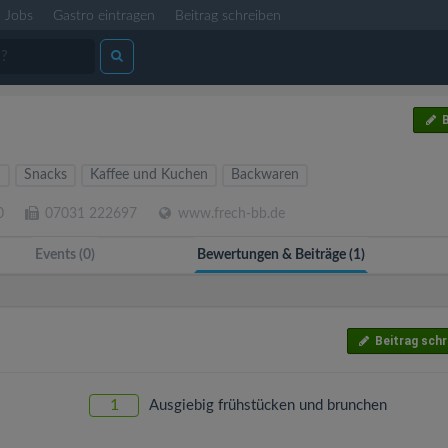
Jobs
Gastro eintragen
Beitrag schreiben
B
n
Snacks
Kaffee und Kuchen
Backwaren
0
07031 222697
www.frech-bb.de
Events (0)
Bewertungen & Beiträge (1)
Beitrag schr
1
Ausgiebig frühstücken und brunchen