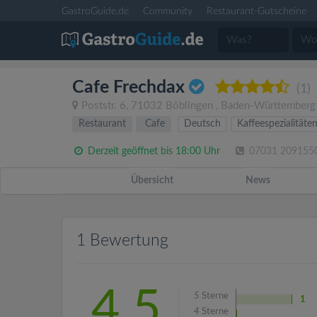
GastroGuide.de
Community
Restaurant-Gutscheine
Cafe Frechdax
(1)
Poststr. 6
,
71032
Böblingen
,
Baden-Württemberg
Restaurant
Cafe
Deutsch
Kaffeespezialitäte
Derzeit geöffnet bis 18:00 Uhr
07031 209155
Übersicht
News
1 Bewertung
4.5
5
Sterne
1
4
Sterne