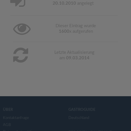
20.10.2010
angelegt
Dieser Eintrag wurde
1600
x aufgerufen
Letzte Aktualisierung
am
09.03.2014
ÜBER
GASTROGUIDE
Kontaktanfrage
Deutschland
AGB