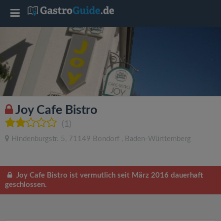
T
o
g
g
Joy Cafe Bistro
l
(1)
Hindenburgstr. 5
,
71149
Bondorf
,
Baden-Württemberg
e
n
Joy Cafe Bistro ist vermutlich seit März 2016 dauerhaft
geschlossen.
a