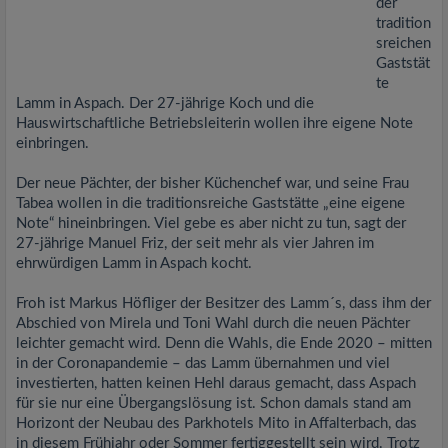
der
tradition
sreichen
Gaststät
te
Lamm in Aspach. Der 27-jährige Koch und die
Hauswirtschaftliche Betriebsleiterin wollen ihre eigene Note
einbringen.
Der neue Pächter, der bisher Küchenchef war, und seine Frau
Tabea wollen in die traditionsreiche Gaststätte „eine eigene
Note“ hineinbringen. Viel gebe es aber nicht zu tun, sagt der
27-jährige Manuel Friz, der seit mehr als vier Jahren im
ehrwürdigen Lamm in Aspach kocht.
Froh ist Markus Höfliger der Besitzer des Lamm´s, dass ihm der
Abschied von Mirela und Toni Wahl durch die neuen Pächter
leichter gemacht wird. Denn die Wahls, die Ende 2020 – mitten
in der Coronapandemie – das Lamm übernahmen und viel
investierten, hatten keinen Hehl daraus gemacht, dass Aspach
für sie nur eine Übergangslösung ist. Schon damals stand am
Horizont der Neubau des Parkhotels Mito in Affalterbach, das
in diesem Frühjahr oder Sommer fertiggestellt sein wird. Trotz