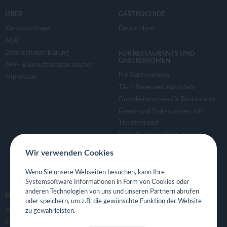
ÜBER
GASTROGUIDE
Kontaktanfrage
Deutschland
AGB
Datenschutzerklärung
FÜR RESTAURANTS UND
GASTRONOMEN
APP- & Benutzerdaten löschen
Für Gastronomen
Impressum
Tisch Reservierungsystem
Gutscheinsystem für Restaurants
Event- und Ticketsystem mit
Ticketverkauf
Bestellsystem Lieferung und
TakeAway
Wir verwenden Cookies
Webseiten für Restaurant
Eigene App für Restaurant
Wenn Sie unsere Webseiten besuchen, kann Ihre
Systemsoftware Informationen in Form von Cookies oder
anderen Technologien von uns und unseren Partnern abrufen
FOLGE UNS
oder speichern, um z.B. die gewünschte Funktion der Website
Facebook
zu gewährleisten.
Instagram