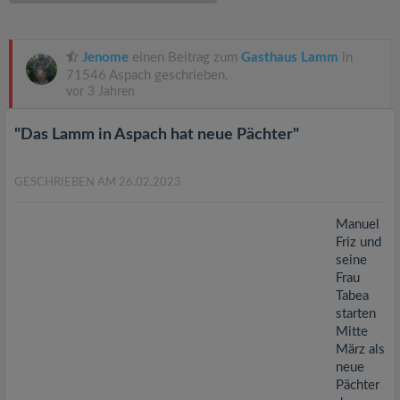
v
i
Jenome
einen Beitrag zum
Gasthaus Lamm
in
71546 Aspach geschrieben.
vor 3 Jahren
g
"Das Lamm in Aspach hat neue Pächter"
a
GESCHRIEBEN AM 26.02.2023
t
Manuel
i
Friz und
seine
Frau
o
Tabea
starten
n
Mitte
März als
neue
Pächter