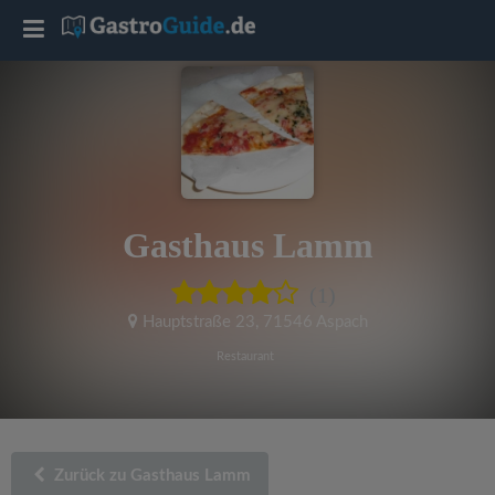
T
o
g
g
Gasthaus Lamm
l
(1)
e
Hauptstraße 23
,
71546 Aspach
Restaurant
n
a
Zurück zu Gasthaus Lamm