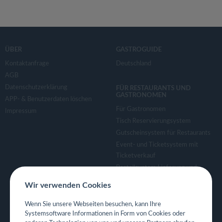
ÜBER
GASTROGUIDE
Kontaktanfrage
Deutschland
AGB
Datenschutzerklärung
FÜR RESTAURANTS UND
GASTRONOMEN
APP- & Benutzerdaten löschen
Für Gastronomen
Impressum
Tisch Reservierungsystem
Gutscheinsystem für Restaurants
Event- und Ticketsystem mit
Ticketverkauf
Bestellsystem Lieferung und
TakeAway
Wir verwenden Cookies
Webseiten für Restaurant
Eigene App für Restaurant
Wenn Sie unsere Webseiten besuchen, kann Ihre
Systemsoftware Informationen in Form von Cookies oder