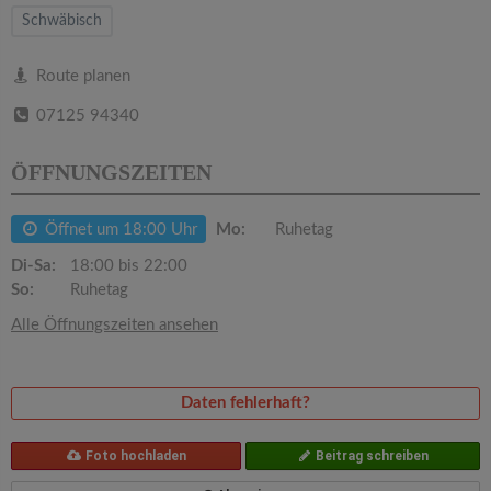
v
Schwäbisch
i
Route planen
07125 94340
g
ÖFFNUNGSZEITEN
a
Öffnet um 18:00 Uhr
Mo:
Ruhetag
t
Di-Sa:
18:00 bis 22:00
So:
Ruhetag
i
Alle Öffnungszeiten ansehen
o
Daten fehlerhaft?
n
Foto hochladen
Beitrag schreiben