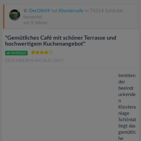
v
DerOlli69
hat
Klostercafe
in 74214 Schöntal
i
bewertet.
vor 9 Jahren
g
"Gemütliches Café mit schöner Terrasse und
hochwertigem Kuchenangebot"
a
Verifiziert
GESCHRIEBEN AM 26.07.2017
t
Inmitten
der
i
beeindr
uckende
o
n
Klostera
nlage
n
Schöntal
liegt das
gemütlic
he