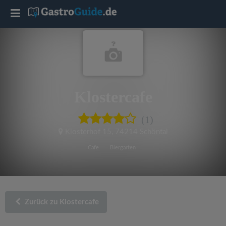
T
o
g
Klostercafe
g
(1)
l
Klosterhof 15
,
74214 Schöntal
e
Cafe
Biergarten
n
a
Zurück zu Klostercafe