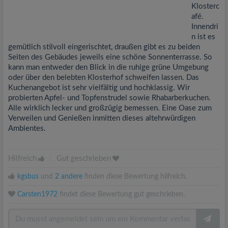
Klosterc
afé.
Innendri
n ist es
gemütlich stilvoll eingerischtet, draußen gibt es zu beiden
Seiten des Gebäudes jeweils eine schöne Sonnenterrasse. So
kann man entweder den Blick in die ruhige grüne Umgebung
oder über den belebten Klosterhof schweifen lassen. Das
Kuchenangebot ist sehr vielfältig und hochklassig. Wir
probierten Apfel- und Topfenstrudel sowie Rhabarberkuchen.
Alle wirklich lecker und großzügig bemessen. Eine Oase zum
Verweilen und Genießen inmitten dieses altehrwürdigen
Ambientes.
Hilfreich
|
Gut geschrieben
kgsbus
und
2 andere
finden diese Bewertung hilfreich.
Carsten1972
findet diese Bewertung gut geschrieben.