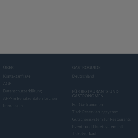
ÜBER
GASTROGUIDE
Kontaktanfrage
Deutschland
AGB
Datenschutzerklärung
FÜR RESTAURANTS UND
GASTRONOMEN
APP- & Benutzerdaten löschen
Für Gastronomen
Impressum
Tisch Reservierungsystem
Gutscheinsystem für Restaurants
Event- und Ticketsystem mit
Ticketverkauf