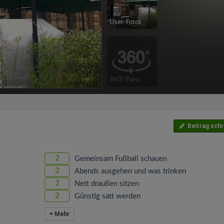
User-Fotos
360° Pano
Beitrag schr
2
Gemeinsam Fußball schauen
2
Abends ausgehen und was trinken
2
Nett draußen sitzen
2
Günstig satt werden
Mehr