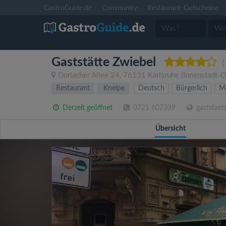
GastroGuide.de
Community
Restaurant-Gutscheine
Gaststätte Zwiebel
(
Durlacher Allee 24
,
76131
Karlsruhe
(Innenstadt-O
Restaurant
Kneipe
Deutsch
Bürgerlich
Me
Derzeit geöffnet
0721 607339
gaststaett
Übersicht