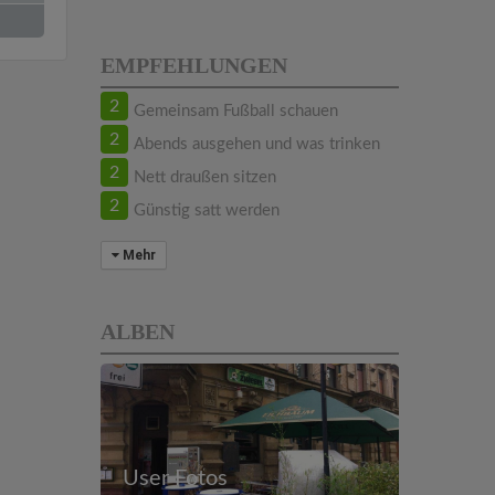
EMPFEHLUNGEN
2
Gemeinsam Fußball schauen
2
Abends ausgehen und was trinken
2
Nett draußen sitzen
2
Günstig satt werden
Mehr
ALBEN
User Fotos