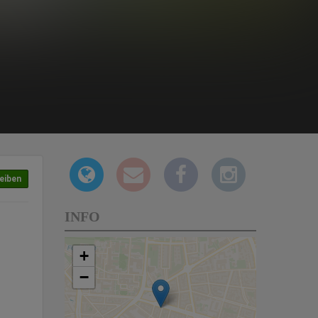
eiben
INFO
+
−