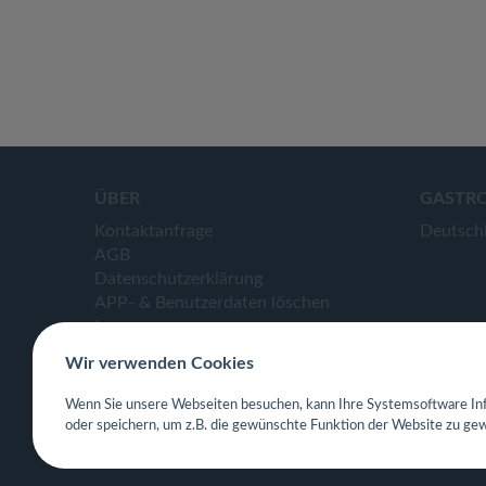
ÜBER
GASTR
Kontaktanfrage
Deutsch
AGB
Datenschutzerklärung
APP- & Benutzerdaten löschen
Impressum
Wir verwenden Cookies
Wenn Sie unsere Webseiten besuchen, kann Ihre Systemsoftware Inf
oder speichern, um z.B. die gewünschte Funktion der Website zu gew