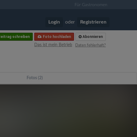
Für Gastronomen
Login
oder
Registrieren
eitrag schreiben
Foto hochladen
Abonnieren
Das ist mein Betrieb
Daten fehlerhaft?
Fotos (2)