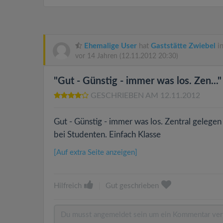
Ehemalige User
hat
Gaststätte Zwiebel
in
vor 14 Jahren
(12.11.2012 20:30)
"Gut - Günstig - immer was los. Zen..."
GESCHRIEBEN AM 12.11.2012
Gut - Günstig - immer was los. Zentral gelegen i
bei Studenten. Einfach Klasse
[Auf extra Seite anzeigen]
Hilfreich
|
Gut geschrieben