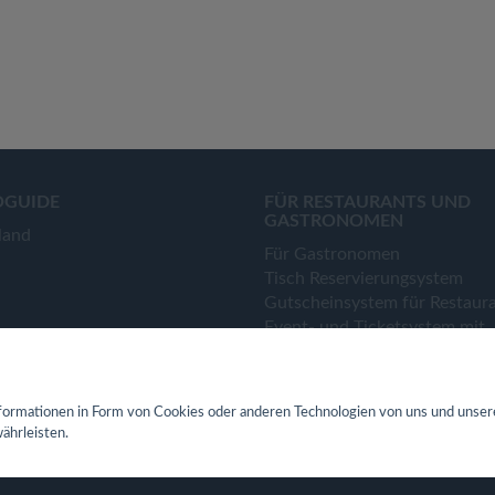
OGUIDE
FÜR RESTAURANTS UND
GASTRONOMEN
land
Für Gastronomen
Tisch Reservierungsystem
Gutscheinsystem für Restaur
Event- und Ticketsystem mit
Ticketverkauf
Bestellsystem Lieferung und
TakeAway
ormationen in Form von Cookies oder anderen Technologien von uns und unser
Webseiten für Restaurant
ährleisten.
Eigene App für Restaurant