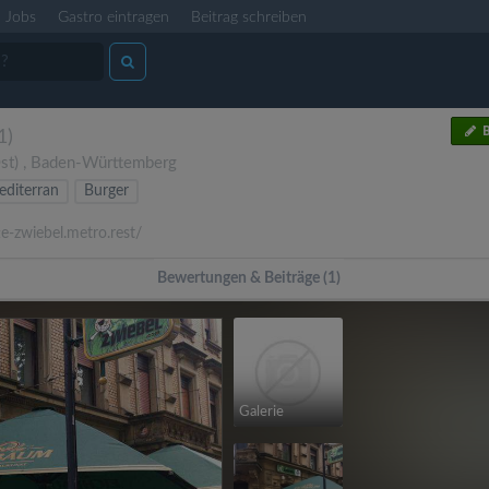
Jobs
Gastro eintragen
Beitrag schreiben
B
1)
st)
,
Baden-Württemberg
diterran
Burger
e-zwiebel.metro.rest/
Bewertungen & Beiträge (1)
Galerie