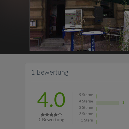
1 Bewertung
4.0
5
Sterne
4
Sterne
1
3
Sterne
2
Sterne
1
Bewertung
1
Stern