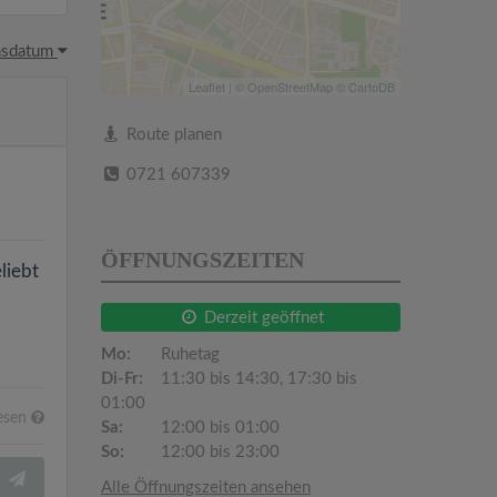
hsdatum
Leaflet
| ©
OpenStreetMap
©
CartoDB
Route planen
0721 607339
ÖFFNUNGSZEITEN
liebt
Derzeit geöffnet
Mo:
Ruhetag
Di-Fr:
11:30 bis 14:30, 17:30 bis
01:00
esen
Sa:
12:00 bis 01:00
So:
12:00 bis 23:00
Alle Öffnungszeiten ansehen