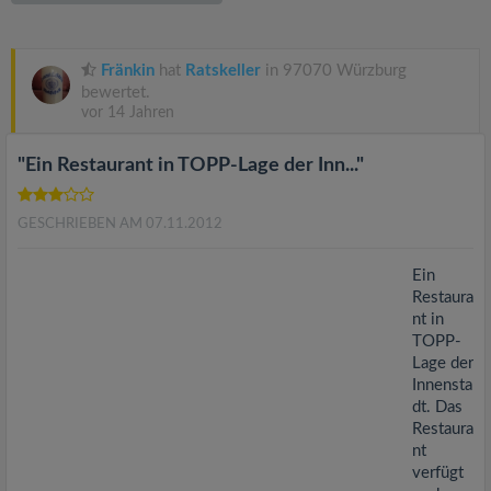
v
i
Fränkin
hat
Ratskeller
in 97070 Würzburg
bewertet.
vor 14 Jahren
g
"Ein Restaurant in TOPP-Lage der Inn..."
a
GESCHRIEBEN AM 07.11.2012
t
Ein
i
Restaura
nt in
TOPP-
o
Lage der
Innensta
n
dt. Das
Restaura
nt
verfügt