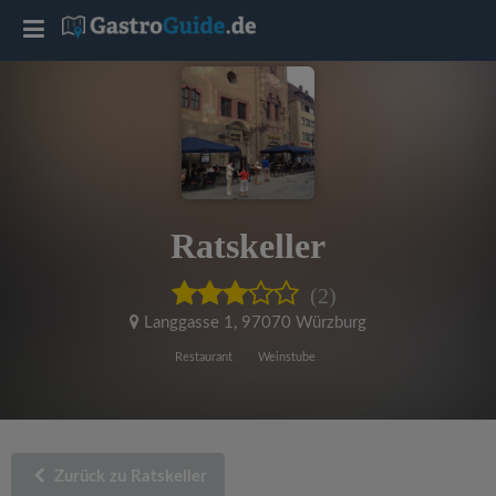
T
o
g
g
Ratskeller
l
(2)
e
Langgasse 1
,
97070 Würzburg
Restaurant
Weinstube
n
a
Zurück zu Ratskeller