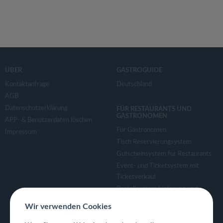
ÜBER
GASTROGUIDE
Kontaktanfrage
Deutschland
AGB
Datenschutzerklärung
FÜR RESTAURANTS UND
GASTRONOMEN
APP- & Benutzerdaten löschen
Für Gastronomen
Impressum
Tisch Reservierungsystem
Gutscheinsystem für Restaurants
Event- und Ticketsystem mit
Ticketverkauf
Bestellsystem Lieferung und
TakeAway
Wir verwenden Cookies
Webseiten für Restaurant