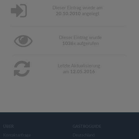
Dieser Eintrag wurde am
20.10.2010
angelegt
Dieser Eintrag wurde
1036
x aufgerufen
Letzte Aktualisierung
am
12.05.2016
ÜBER
GASTROGUIDE
Kontaktanfrage
Deutschland