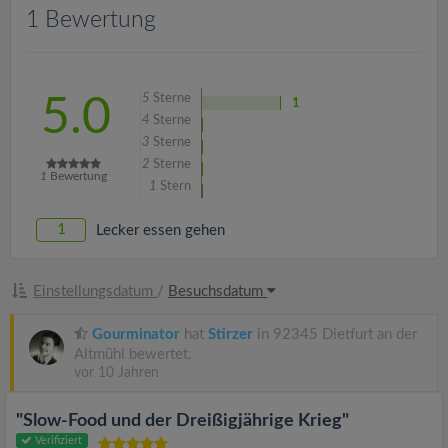
v
1 Bewertung
i
5
Sterne
5.0
1
g
4
Sterne
3
Sterne
a
2
Sterne
1
Bewertung
1
Stern
t
1
Lecker essen gehen
i
Einstellungsdatum
/
Besuchsdatum
o
Gourminator
hat
Stirzer
in 92345 Dietfurt an der
Altmühl bewertet.
n
vor 10 Jahren
"Slow-Food und der Dreißigjährige Krieg"
Verifiziert