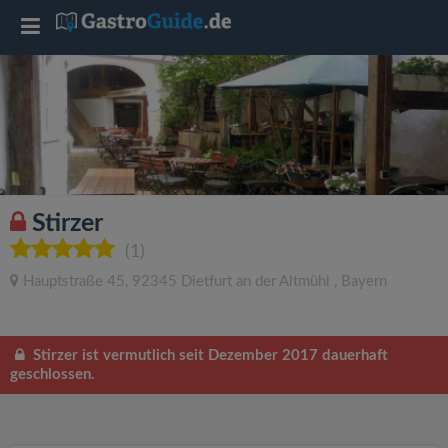
T
o
g
g
Stirzer
l
(1)
Hauptstraße 45
,
92345
Dietfurt an der Altmühl
,
Bayern
e
n
Stirzer ist vermutlich seit Dezember 2017 dauerhaft
geschlossen.
a