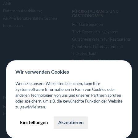
AGB
Datenschutzerklärung
FÜR RESTAURANTS UND
GASTRONOMEN
APP- & Benutzerdaten löschen
Für Gastronomen
Impressum
Tisch Reservierungsystem
Gutscheinsystem für Restaurants
Event- und Ticketsystem mit
Ticketverkauf
Bestellsystem Lieferung und
TakeAway
Wir verwenden Cookies
Webseiten für Restaurant
Eigene App für Restaurant
Wenn Sie unsere Webseiten besuchen, kann Ihre
Systemsoftware Informationen in Form von Cookies oder
anderen Technologien von uns und unseren Partnern abrufen
FOLGE UNS
oder speichern, um z.B. die gewünschte Funktion der Website
Facebook
zu gewährleisten.
Instagram
Einstellungen
Akzeptieren