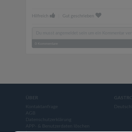
Hilfreich
|
Gut geschrieben
0
Kommentare
ÜBER
GASTR
Kontaktanfrage
Deutsch
AGB
Datenschutzerklärung
APP- & Benutzerdaten löschen