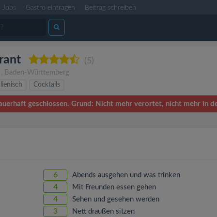
Jobs
Gastro eintragen
Beitrag schreiben
rant
(5)
)
,
Baden-Württemberg
alienisch
Cocktails
auerhaft geschlossen. Grund: Nicht mehr verortet, nicht mehr in de
6
Abends ausgehen und was trinken
4
Mit Freunden essen gehen
4
Sehen und gesehen werden
3
Nett draußen sitzen