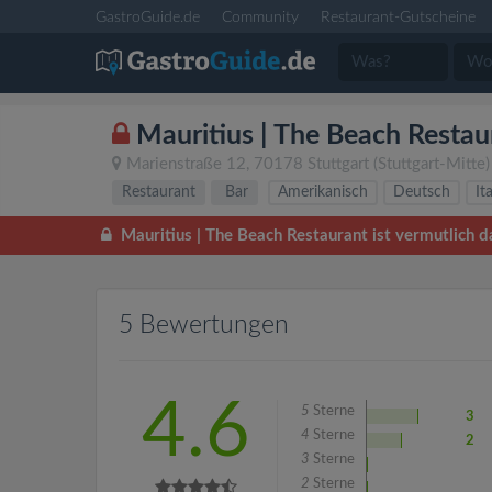
GastroGuide.de
Community
Restaurant-Gutscheine
Mauritius | The Beach Restau
Marienstraße 12
,
70178
Stuttgart
(Stuttgart-Mitte
Restaurant
Bar
Amerikanisch
Deutsch
It
Mauritius | The Beach Restaurant ist vermutlich d
5 Bewertungen
4.6
5
Sterne
3
4
Sterne
2
3
Sterne
2
Sterne