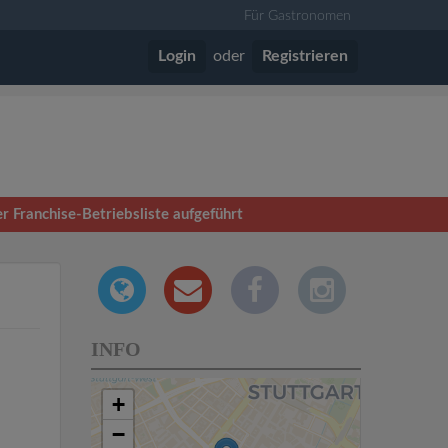
Für Gastronomen
Login
oder
Registrieren
r Franchise-Betriebsliste aufgeführt
INFO
+
−