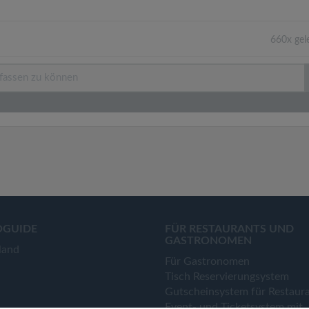
660x gel
OGUIDE
FÜR RESTAURANTS UND
GASTRONOMEN
land
Für Gastronomen
Tisch Reservierungsystem
Gutscheinsystem für Restaur
Event- und Ticketsystem mit