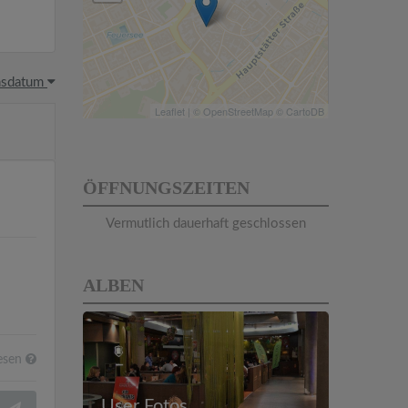
hsdatum
Leaflet
| ©
OpenStreetMap
©
CartoDB
ÖFFNUNGSZEITEN
Vermutlich dauerhaft geschlossen
ALBEN
esen
User Fotos