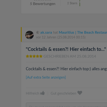
5
Bewertungen
1
Stern
ak.sara
hat
Mauritius | The Beach Restau
vor 12 Jahren
(25.08.2014 00:15)
"Cocktails & essen?! Hier einfach to..."
GESCHRIEBEN AM 25.08.2014
Cocktails & essen?! Hier einfach top:) alles an
[Auf extra Seite anzeigen]
Hilfreich
|
Gut geschrieben