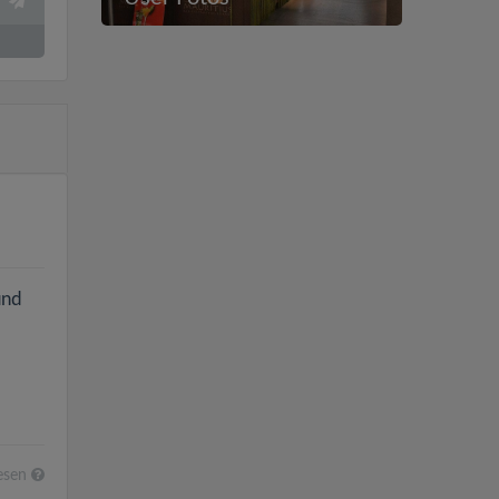
und
esen