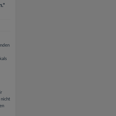
n."
enden
kals
ir
 nicht
ten