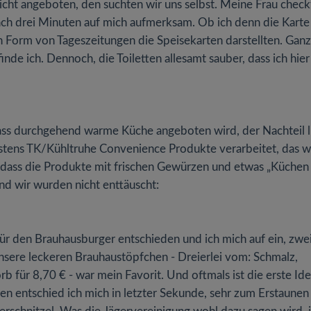
nicht angeboten, den suchten wir uns selbst. Meine Frau check
nach drei Minuten auf mich aufmerksam. Ob ich denn die Karte
n Form von Tageszeitungen die Speisekarten darstellten. Ganz
nde ich. Dennoch, die Toiletten allesamt sauber, dass ich hier
ss durchgehend warme Küche angeboten wird, der Nachteil l
stens TK/Kühltruhe Convenience Produkte verarbeitet, das w
n dass die Produkte mit frischen Gewürzen und etwas „Küchen
 wir wurden nicht enttäuscht:
ür den Brauhausburger entschieden und ich mich auf ein, zwe
nsere leckeren Brauhaustöpfchen - Dreierlei vom: Schmalz,
für 8,70 € - war mein Favorit. Und oftmals ist die erste Ide
lten entschied ich mich in letzter Sekunde, sehr zum Erstaunen