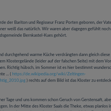
urde der Bariton und Regisseur Franz Porten geboren, der Vat
nner weiß das natürlich. Wir waren aber dagegen gefühlt noch
andsgemeinde Bernkastel-Kues gehört.
 und durchgehend warme Küche verdrängten dann gleich diese
m Klostergelände (leider auf der falschen Seite) mit dem Vor
nen. Richtig hübsch, im Sommer ist es hier bestimmt wunders
e ... (
https://de.wikipedia.org/wiki/Zeltingen-
htig_2010.jpg
) rechts auf dem Bild ist das Kloster zu entdec
ener Tage und uns kommen schon Geruch von Gerstensaft, abe
gen. In der Mitte des Kloster Saals die Theke, etwas planlos i