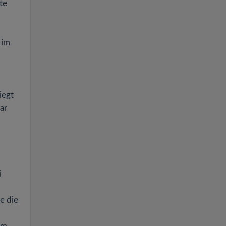
te
 im
iegt
ar
i
e die