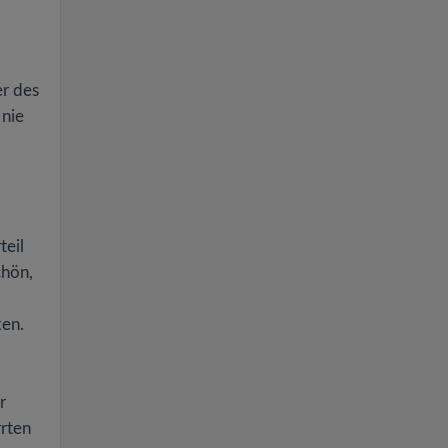
er des
 nie
teil
chön,
ken.
r
rrten