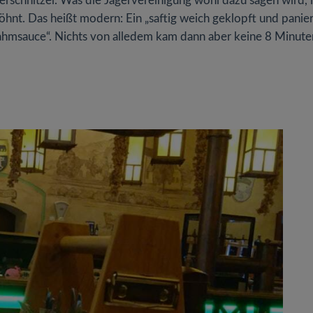
rschnitzel. Was die Jägervereinigung wohl dazu sagen wird, 
hnt. Das heißt modern: Ein „saftig weich geklopft und panie
ahmsauce“. Nichts von alledem kam dann aber keine 8 Minute