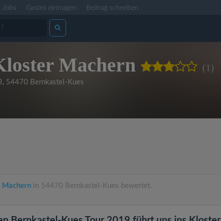
Jobs
Gastro eintragen
Beitrag schreiben
Kloster Machern
(1)
3
,
54470 Bernkastel-Kues
r Machern
in 54470 Bernkastel-Kues bewertet.
en Bernkastel-Kues Tour 2019 führt uns ins Kloster