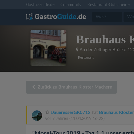
GastroGuide.de
Community
Restaurant-Gutscheine
Brauhaus 
An der Zeltinger Brücke 12
Restaurant
Zurück zu Brauhaus Kloster Machern
DaueresserGK0712
hat
Brauhaus Kloste
vor 7 Jahren
(11.04.2019 16:22)
"Mosel-Tour 2019 - Tag 1.1 unser erst