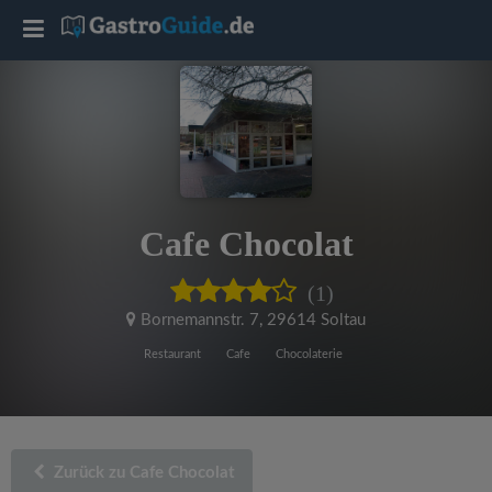
T
o
g
g
Cafe Chocolat
l
(1)
e
Bornemannstr. 7
,
29614 Soltau
Restaurant
Cafe
Chocolaterie
n
a
Zurück zu Cafe Chocolat