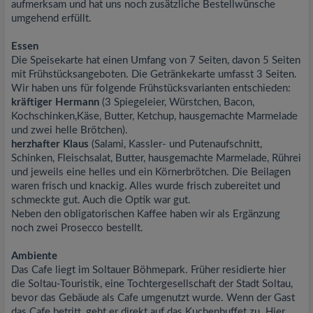
aufmerksam und hat uns noch zusätzliche Bestellwünsche
umgehend erfüllt.
Essen
Die Speisekarte hat einen Umfang von 7 Seiten, davon 5 Seiten
mit Frühstücksangeboten. Die Getränkekarte umfasst 3 Seiten.
Wir haben uns für folgende Frühstücksvarianten entschieden:
kräftiger Hermann
(3 Spiegeleier, Würstchen, Bacon,
Kochschinken,Käse, Butter, Ketchup, hausgemachte Marmelade
und zwei helle Brötchen).
herzhafter Klaus
(Salami, Kassler- und Putenaufschnitt,
Schinken, Fleischsalat, Butter, hausgemachte Marmelade, Rührei
und jeweils eine helles und ein Körnerbrötchen. Die Beilagen
waren frisch und knackig. Alles wurde frisch zubereitet und
schmeckte gut. Auch die Optik war gut.
Neben den obligatorischen Kaffee haben wir als Ergänzung
noch zwei Prosecco bestellt.
Ambiente
Das Cafe liegt im Soltauer Böhmepark. Früher residierte hier
die Soltau-Touristik, eine Tochtergesellschaft der Stadt Soltau,
bevor das Gebäude als Cafe umgenutzt wurde. Wenn der Gast
das Cafe betritt, geht er direkt auf das Kuchenbuffet zu. Hier