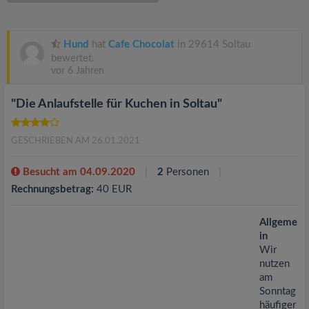
v
i
Hund
hat
Cafe Chocolat
in 29614 Soltau
bewertet.
vor 6 Jahren
g
"Die Anlaufstelle für Kuchen in Soltau"
a
GESCHRIEBEN AM 26.01.2021
t
Besucht am 04.09.2020
2
Personen
i
Rechnungsbetrag:
40 EUR
o
Allgeme
in
Wir
n
nutzen
am
Sonntag
häufiger