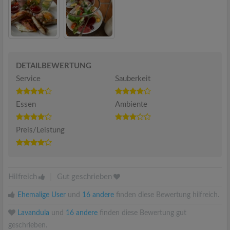
DETAILBEWERTUNG
Service
Sauberkeit
Essen
Ambiente
Preis/Leistung
Hilfreich
|
Gut geschrieben
Ehemalige User
und
16 andere
finden diese Bewertung hilfreich.
Lavandula
und
16 andere
finden diese Bewertung gut
geschrieben.