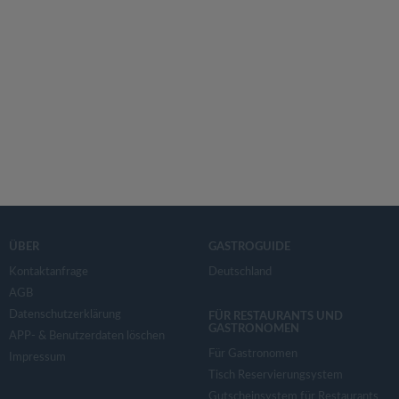
ÜBER
GASTROGUIDE
Kontaktanfrage
Deutschland
AGB
Datenschutzerklärung
FÜR RESTAURANTS UND
GASTRONOMEN
APP- & Benutzerdaten löschen
Für Gastronomen
Impressum
Tisch Reservierungsystem
Gutscheinsystem für Restaurants