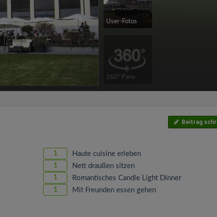
User-Fotos
360° Pano
Beitrag schr
1
Haute cuisine erleben
1
Nett draußen sitzen
1
Romantisches Candle Light Dinner
1
Mit Freunden essen gehen