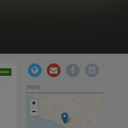
eiben
INFO
+
−