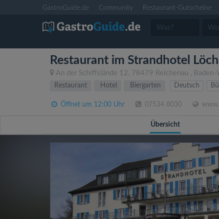
GastroGuide.de
Community
Restaurant-Gutscheine
Restaurant im Strandhotel Löc
An der Schiffslände 12
,
78479
Reichenau
,
Baden-
Restaurant
Hotel
Biergarten
Deutsch
Bü
Öffnet um 12:00 Uhr
07534 8030
www.l
Übersicht