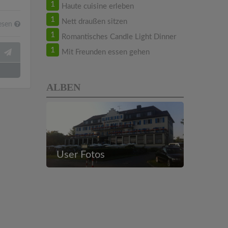
1
Haute cuisine erleben
1
Nett draußen sitzen
esen
1
Romantisches Candle Light Dinner
1
Mit Freunden essen gehen
ALBEN
User Fotos