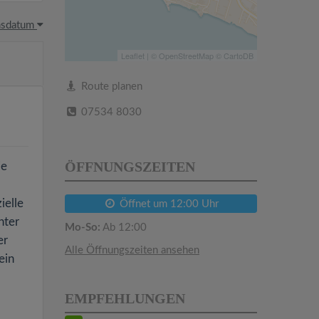
hsdatum
Leaflet
| ©
OpenStreetMap
©
CartoDB
Route planen
07534 8030
ÖFFNUNGSZEITEN
ie
ielle
Öffnet um 12:00 Uhr
nter
Mo-So:
Ab 12:00
er
Alle Öffnungszeiten ansehen
ein
EMPFEHLUNGEN