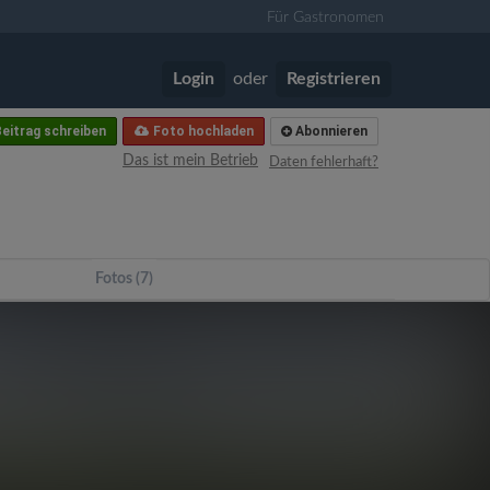
Für Gastronomen
Login
oder
Registrieren
eitrag schreiben
Foto hochladen
Abonnieren
Das ist mein Betrieb
Daten fehlerhaft?
Fotos (7)