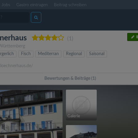
Jobs
Gastro eintragen
Beitrag schreiben
hnerhaus
B
(1)
Württemberg
rgerlich
Fisch
Mediterran
Regional
Saisonal
oechnerhaus.de/
Bewertungen & Beiträge (1)
Galerie