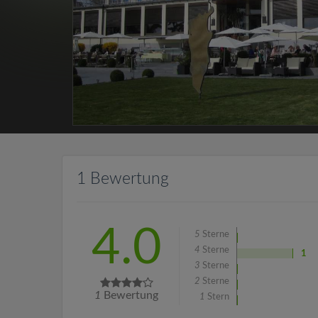
1 Bewertung
4.0
5
Sterne
4
Sterne
1
3
Sterne
2
Sterne
1
Bewertung
1
Stern