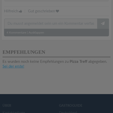
Hilfreich
|
Gut geschrieben
4
Kommentare
|
Ausklappen
EMPFEHLUNGEN
Es wurden noch keine Empfehlungen zu
Pizza Treff
abgegeben.
Sei der erste!
ÜBER
GASTROGUIDE
Kontaktanfrage
Deutschland