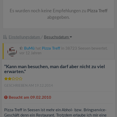
v
Es wurden noch keine Empfehlungen zu
Pizza Treff
i
abgegeben.
g
Einstellungsdatum
/
Besuchsdatum
a
BuMü
hat
Pizza Treff
in 38723 Seesen bewertet.
vor 12 Jahren
t
"Kann man besuchen, man darf aber nicht zu viel
i
erwarten."
o
GESCHRIEBEN AM 19.12.2014
n
Besucht am 09.02.2010
Pizza-Treff in Seesen ist mehr ein Abhol- bzw. Bringservice-
Geschäft denn ein Restaurant. Trotzdem erlaube ich mir eine