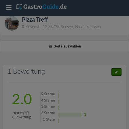
T
Pizza Treff
o
Rosenstr. 12,38723 Seesen, Niedersachsen
g
Seite auswählen
g
l
1 Bewertung
e
5
Sterne
2.0
n
4
Sterne
3
Sterne
2
Sterne
a
1
1
Bewertung
1
Stern