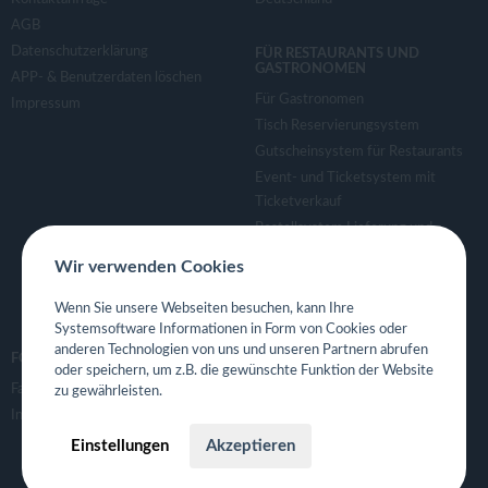
AGB
Datenschutzerklärung
FÜR RESTAURANTS UND
GASTRONOMEN
APP- & Benutzerdaten löschen
Für Gastronomen
Impressum
Tisch Reservierungsystem
Gutscheinsystem für Restaurants
Event- und Ticketsystem mit
Ticketverkauf
Bestellsystem Lieferung und
TakeAway
Wir verwenden Cookies
Webseiten für Restaurant
Eigene App für Restaurant
Wenn Sie unsere Webseiten besuchen, kann Ihre
Systemsoftware Informationen in Form von Cookies oder
anderen Technologien von uns und unseren Partnern abrufen
FOLGE UNS
oder speichern, um z.B. die gewünschte Funktion der Website
Facebook
zu gewährleisten.
Instagram
Einstellungen
Akzeptieren