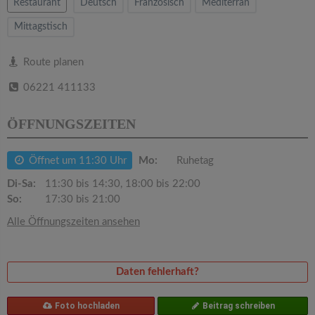
v
Restaurant
Deutsch
Französisch
Mediterran
Mittagstisch
i
Route planen
g
06221 411133
a
ÖFFNUNGSZEITEN
t
Öffnet um 11:30 Uhr
Mo:
Ruhetag
Di-Sa:
11:30 bis 14:30, 18:00 bis 22:00
i
So:
17:30 bis 21:00
Alle Öffnungszeiten ansehen
o
n
Daten fehlerhaft?
Foto hochladen
Beitrag schreiben