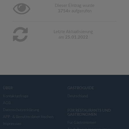
Dieser Eintrag wurde
3754
x aufgerufen
Letzte Aktualisierung
am
25.01.2022
ÜBER
GASTROGUIDE
Kontaktanfrage
Deutschland
AGB
Datenschutzerklärung
FÜR RESTAURANTS UND
GASTRONOMEN
APP- & Benutzerdaten löschen
Für Gastronomen
Impressum