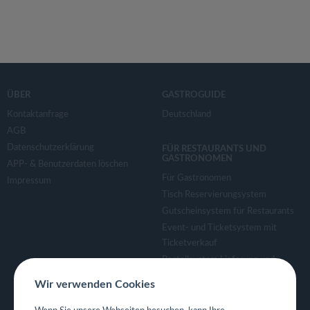
ÜBER
GASTROGUIDE
Kontaktanfrage
Deutschland
AGB
Datenschutzerklärung
FÜR RESTAURANTS UND
GASTRONOMEN
APP- & Benutzerdaten löschen
Für Gastronomen
Impressum
Tisch Reservierungsystem
Gutscheinsystem für Restaurants
Event- und Ticketsystem mit
Ticketverkauf
Bestellsystem Lieferung und
TakeAway
Wir verwenden Cookies
Webseiten für Restaurant
Eigene App für Restaurant