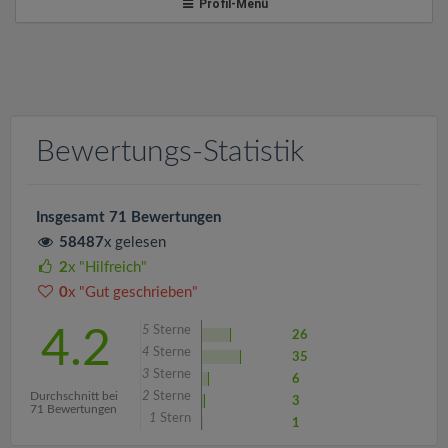
v
Profil-Menü
i
g
Bewertungs-Statistik
a
t
Insgesamt 71 Bewertungen
58487
x gelesen
i
2
x "Hilfreich"
0
x "Gut geschrieben"
o
5
Sterne
4.2
26
4
Sterne
35
n
3
Sterne
6
Durchschnitt bei
2
Sterne
3
71 Bewertungen
1
Stern
1