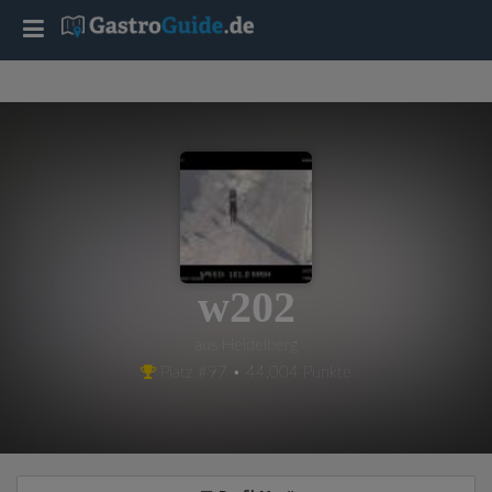
T
o
g
g
l
w202
e
aus Heidelberg
Platz #97 • 44,004 Punkte
n
a