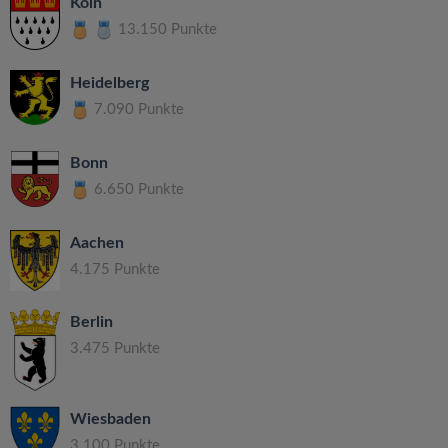
Köln
13.150 Punkte
Heidelberg
7.090 Punkte
Bonn
6.650 Punkte
Aachen
4.175 Punkte
Berlin
3.475 Punkte
Wiesbaden
3.100 Punkte