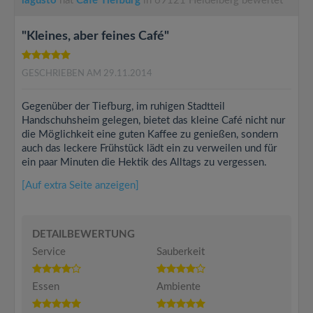
lagusto
hat
Café Tiefburg
in 69121 Heidelberg bewertet
"Kleines, aber feines Café"
GESCHRIEBEN AM 29.11.2014
Gegenüber der Tiefburg, im ruhigen Stadtteil
Handschuhsheim gelegen, bietet das kleine Café nicht nur
die Möglichkeit eine guten Kaffee zu genießen, sondern
auch das leckere Frühstück lädt ein zu verweilen und für
ein paar Minuten die Hektik des Alltags zu vergessen.
[Auf extra Seite anzeigen]
DETAILBEWERTUNG
Service
Sauberkeit
Essen
Ambiente