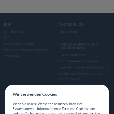
ÜBER
GASTROGUIDE
Kontaktanfrage
Deutschland
AGB
Datenschutzerklärung
FÜR RESTAURANTS UND
GASTRONOMEN
APP- & Benutzerdaten löschen
Für Gastronomen
Impressum
Tisch Reservierungsystem
Gutscheinsystem für Restaurants
Event- und Ticketsystem mit
Ticketverkauf
Bestellsystem Lieferung und
TakeAway
Wir verwenden Cookies
Webseiten für Restaurant
Eigene App für Restaurant
Wenn Sie unsere Webseiten besuchen, kann Ihre
Systemsoftware Informationen in Form von Cookies oder
anderen Technologien von uns und unseren Partnern abrufen