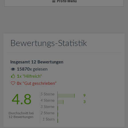
v
Profil-Menü
i
g
Bewertungs-Statistik
a
t
Insgesamt 12 Bewertungen
15870
x gelesen
i
1
x "Hilfreich"
0
x "Gut geschrieben"
o
5
Sterne
4.8
9
4
Sterne
3
n
3
Sterne
Durchschnitt bei
2
Sterne
12 Bewertungen
1
Stern