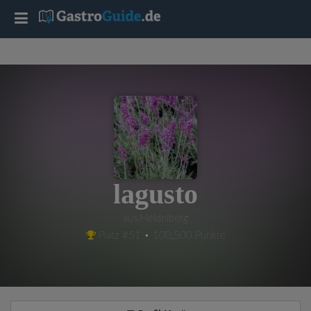
T
o
g
g
l
lagusto
e
aus Heidelberg
Platz #51 • 100,500 Punkte
n
a