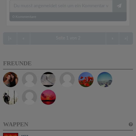
0
Kommentare
|«
«
»
»|
Seite 1 von 2
FREUNDE
WAPPEN