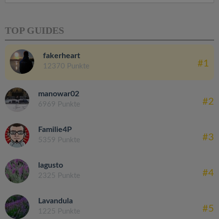
TOP GUIDES
fakerheart
#1
12370 Punkte
manowar02
#2
6969 Punkte
Familie4P
#3
5359 Punkte
lagusto
#4
2325 Punkte
Lavandula
#5
1225 Punkte