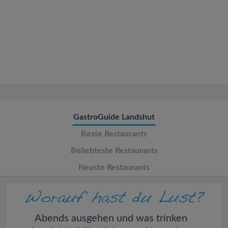
v
i
g
a
t
GastroGuide Landshut
Beste Restaurants
i
Beliebteste Restaurants
o
Neuste Restaurants
n
Abends ausgehen und was trinken