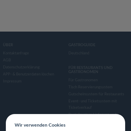
ÜBER
GASTROGUIDE
Kontaktanfrage
Deutschland
AGB
Datenschutzerklärung
FÜR RESTAURANTS UND
GASTRONOMEN
APP- & Benutzerdaten löschen
Für Gastronomen
Impressum
Tisch Reservierungsystem
Gutscheinsystem für Restaurants
Event- und Ticketsystem mit
Ticketverkauf
Bestellsystem Lieferung und
TakeAway
Wir verwenden Cookies
Webseiten für Restaurant