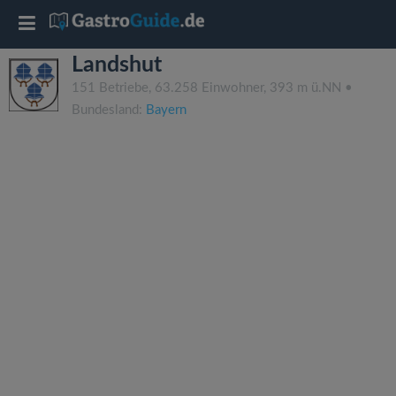
T
Landshut
o
151 Betriebe, 63.258 Einwohner, 393 m ü.NN •
Bundesland:
Bayern
g
g
l
e
n
a