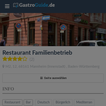
T
o
g
g
Restaurant Familienbetrieb
l
(2)
M2, 12
,
68161
Mannheim
(Innenstadt)
,
Baden-Württemberg
e
Seite auswählen
n
INFO
a
Restaurant
Bar
Deutsch
Bürgerlich
Mediterran