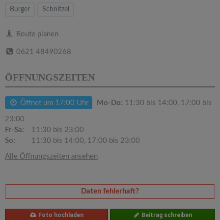
v
Burger
Schnitzel
i
Route planen
0621 48490268
g
ÖFFNUNGSZEITEN
a
Öffnet um 17:00 Uhr
Mo-Do:
11:30 bis 14:00, 17:00 bis
t
23:00
Fr-Sa:
11:30 bis 23:00
i
So:
11:30 bis 14:00, 17:00 bis 23:00
Alle Öffnungszeiten ansehen
o
n
Daten fehlerhaft?
Foto hochladen
Beitrag schreiben