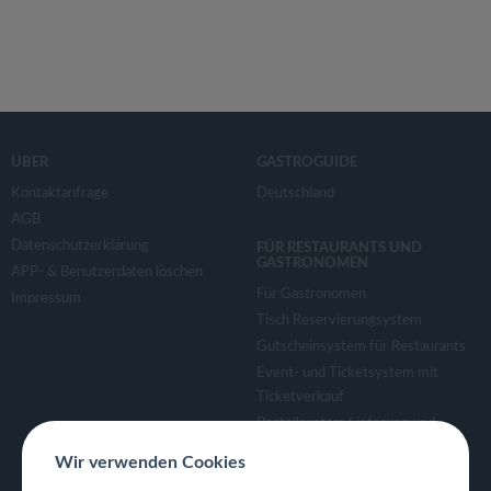
ÜBER
GASTROGUIDE
Kontaktanfrage
Deutschland
AGB
Datenschutzerklärung
FÜR RESTAURANTS UND
GASTRONOMEN
APP- & Benutzerdaten löschen
Für Gastronomen
Impressum
Tisch Reservierungsystem
Gutscheinsystem für Restaurants
Event- und Ticketsystem mit
Ticketverkauf
Bestellsystem Lieferung und
TakeAway
Wir verwenden Cookies
Webseiten für Restaurant