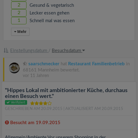
2
Gesund & vegetarisch
2
Lecker essen gehen
1
Schnell mal was essen
Mehr
Einstellungsdatum
/
Besuchsdatum
saarschmecker
hat
Restaurant Familienbetrieb
in
68161 Mannheim bewertet.
vor 11 Jahren
"Hippes Lokal mit ambitionierter Küche, durchaus
einen Besuch wert."
Verifiziert
GESCHRIEBEN AM 20.09.2015
| AKTUALISIERT AM 20.09.2015
Besucht am 19.09.2015
Allgemein/Ambiente Vor unserem Shopping in der