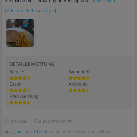
Sie mache die Tierhaltung überflüssig und...
mehr lesen
[Auf extra Seite anzeigen]
DETAILBEWERTUNG
Service
Sauberkeit
Essen
Ambiente
Preis/Leistung
Hilfreich
|
Gut geschrieben
kgsbus
und
10 andere
finden diese Bewertung hilfreich.