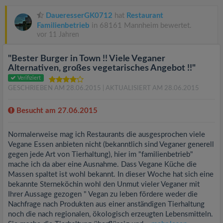
DaueresserGK0712
hat
Restaurant
Familienbetrieb
in 68161 Mannheim bewertet.
vor 11 Jahren
"Bester Burger in Town !! Viele Veganer
Alternativen, großes vegetarisches Angebot !!"
Verifiziert
GESCHRIEBEN AM 28.06.2015
| AKTUALISIERT AM 28.06.2015
Besucht am 27.06.2015
Normalerweise mag ich Restaurants die ausgesprochen viele
Vegane Essen anbieten nicht (bekanntlich sind Veganer generell
gegen jede Art von Tierhaltung), hier im "familienbetrieb"
mache ich da aber eine Ausnahme. Dass Vegane Küche die
Massen spaltet ist wohl bekannt. In dieser Woche hat sich eine
bekannte Sterneköchin wohl den Unmut vieler Veganer mit
Ihrer Aussage gezogen " Vegan zu leben fördere weder die
Nachfrage nach Produkten aus einer anständigen Tierhaltung
noch die nach regionalen, ökologisch erzeugten Lebensmitteln.