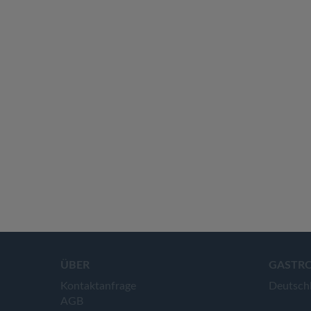
ÜBER
GASTR
Kontaktanfrage
Deutsch
AGB