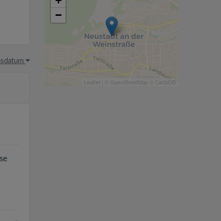
+
−
hsdatum
Leaflet
| ©
OpenStreetMap
©
CartoDB
rse