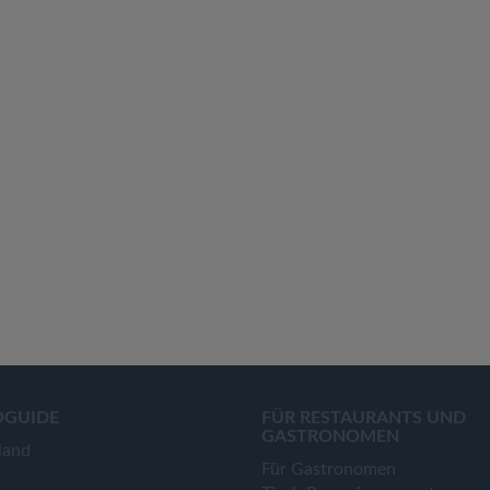
OGUIDE
FÜR RESTAURANTS UND
GASTRONOMEN
land
Für Gastronomen