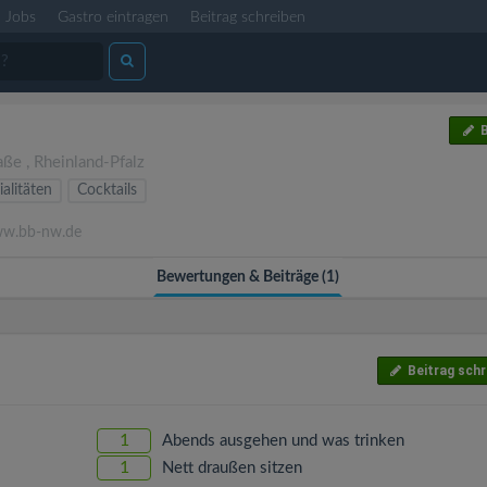
Jobs
Gastro eintragen
Beitrag schreiben
B
aße
,
Rheinland-Pfalz
ialitäten
Cocktails
w.bb-nw.de
Bewertungen & Beiträge (1)
Beitrag schr
1
Abends ausgehen und was trinken
1
Nett draußen sitzen