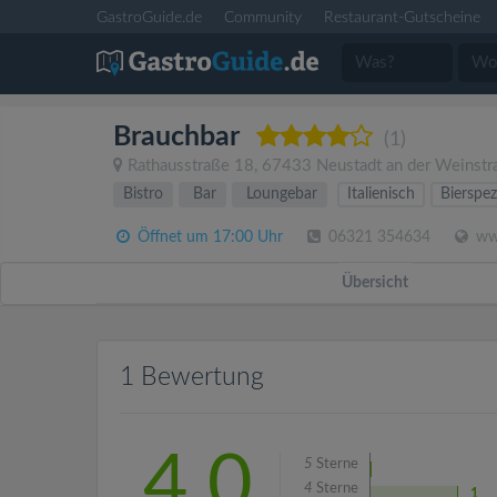
GastroGuide.de
Community
Restaurant-Gutscheine
Brauchbar
(1)
Rathausstraße 18
,
67433
Neustadt an der Weinstr
Bistro
Bar
Loungebar
Italienisch
Bierspez
Öffnet um 17:00 Uhr
06321 354634
ww
Übersicht
1 Bewertung
4.0
5
Sterne
4
Sterne
1