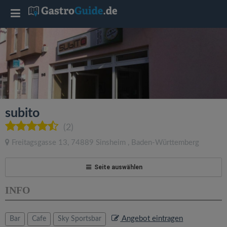
T
o
g
g
subito
l
(2)
Freitagsgasse 13
,
74889
Sinsheim
,
Baden-Württemberg
e
Seite auswählen
n
INFO
a
Angebot eintragen
Bar
Cafe
Sky Sportsbar