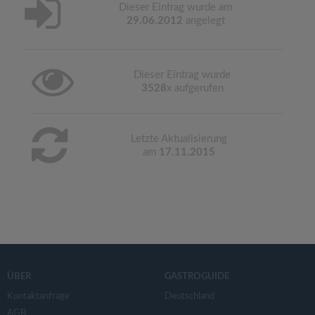
Dieser Eintrag wurde am
29.06.2012
angelegt
Dieser Eintrag wurde
3528
x aufgerufen
Letzte Aktualisierung
am
17.11.2015
ÜBER
GASTROGUIDE
Kontaktanfrage
Deutschland
AGB