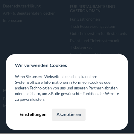
Datenschutzerklärung
FÜR RESTAURANTS UND
GASTRONOMEN
APP- & Benutzerdaten löschen
Für Gastronomen
Impressum
Tisch Reservierungsystem
Gutscheinsystem für Restaurants
Event- und Ticketsystem mit
Ticketverkauf
Bestellsystem Lieferung und
TakeAway
Wir verwenden Cookies
Webseiten für Restaurant
Eigene App für Restaurant
Wenn Sie unsere Webseiten besuchen, kann Ihre
Systemsoftware Informationen in Form von Cookies oder
anderen Technologien von uns und unseren Partnern abrufen
FOLGE UNS
oder speichern, um z.B. die gewünschte Funktion der Website
Facebook
zu gewährleisten.
Instagram
Einstellungen
Akzeptieren