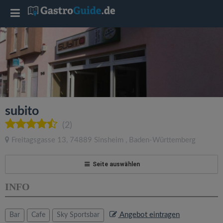
T
o
g
g
subito
l
(2)
Freitagsgasse 13
,
74889
Sinsheim
,
Baden-Württemberg
e
Seite auswählen
n
INFO
a
Angebot eintragen
Bar
Cafe
Sky Sportsbar