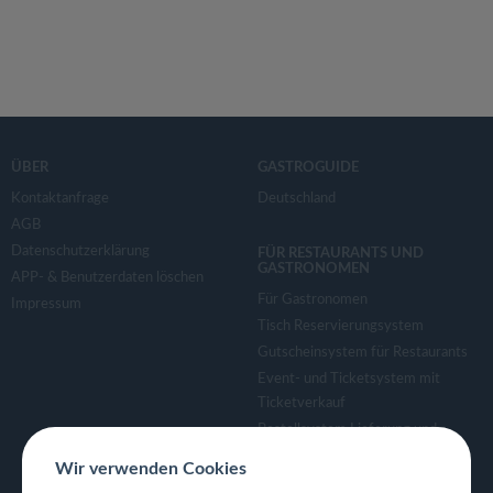
ÜBER
GASTROGUIDE
Kontaktanfrage
Deutschland
AGB
Datenschutzerklärung
FÜR RESTAURANTS UND
GASTRONOMEN
APP- & Benutzerdaten löschen
Für Gastronomen
Impressum
Tisch Reservierungsystem
Gutscheinsystem für Restaurants
Event- und Ticketsystem mit
Ticketverkauf
Bestellsystem Lieferung und
TakeAway
Wir verwenden Cookies
Webseiten für Restaurant