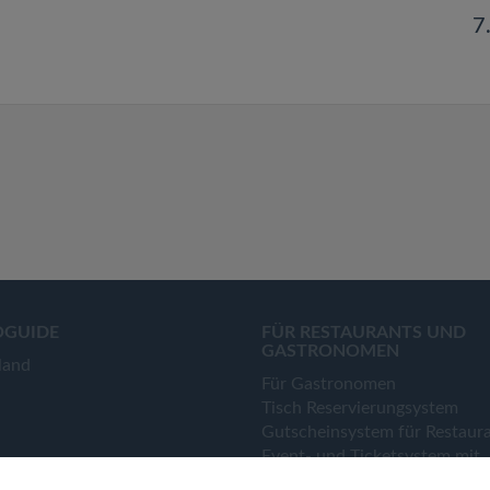
7
OGUIDE
FÜR RESTAURANTS UND
GASTRONOMEN
land
Für Gastronomen
Tisch Reservierungsystem
Gutscheinsystem für Restaur
Event- und Ticketsystem mit
Ticketverkauf