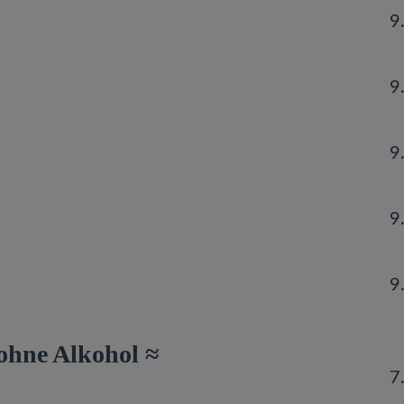
9
9
9
9
9
ohne Alkohol ≈
7