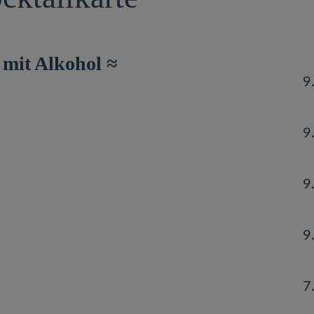
 mit Alkohol ≈
9
9
9
9
7