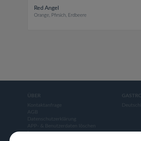
Red Angel
Orange, Pfirsich, Erdbeere
ÜBER
GASTR
Kontaktanfrage
Deutsch
AGB
Datenschutzerklärung
APP- & Benutzerdaten löschen
Impressum