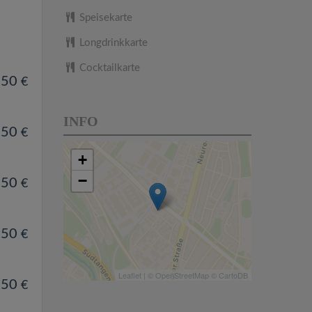
Speisekarte
Longdrinkkarte
Cocktailkarte
.50
€
INFO
.50
€
+
−
.50
€
.50
€
Leaflet
| ©
OpenStreetMap
©
CartoDB
.50
€