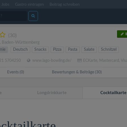
Jobs
Gastro eintragen
Beitrag schreiben
B
(30)
,
Baden-Württemberg
mie
Deutsch
Snacks
Pizza
Pasta
Salate
Schnitzel
21 5704250
www.lago-bowling.de/
ECKarte, Mastercard, Vis
Events (0)
Bewertungen & Beiträge (30)
e
Longdrinkkarte
Cocktailkarte
cktailkarte