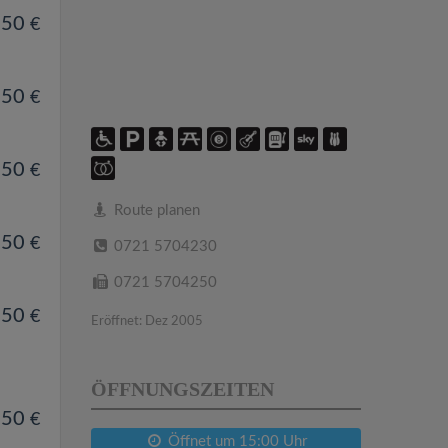
.50
€
.50
€
.50
€
Route planen
.50
€
0721 5704230
0721 5704250
.50
€
Eröffnet: Dez 2005
ÖFFNUNGSZEITEN
.50
€
Öffnet um 15:00 Uhr