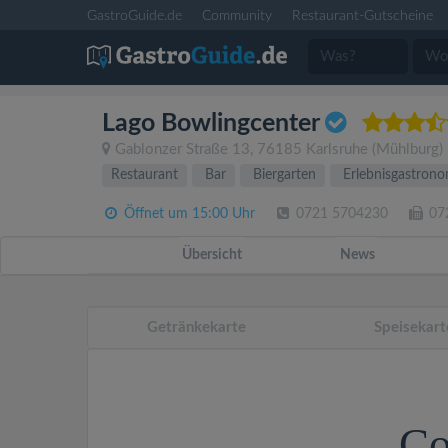
GastroGuide.de
Community
Restaurant-Gutscheine
Lago Bowlingcenter
Gablonzer Straße 13
,
76185
Karlsruhe
(Mühlburg)
Restaurant
Bar
Biergarten
Erlebnisgastrono
Öffnet um 15:00 Uhr
0721 5704230
07
Übersicht
News
Getränkekarte
Speisekart
Co