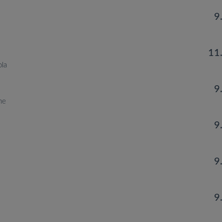
9
11
ola
9
ne
9
9
9