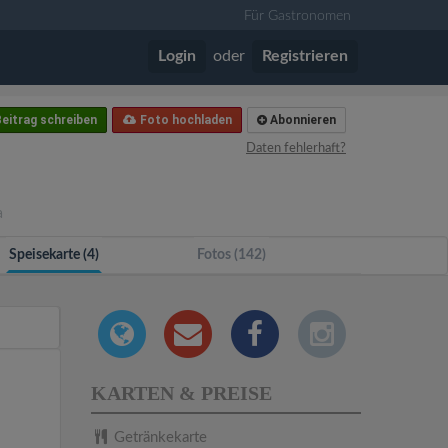
Für Gastronomen
Login
oder
Registrieren
eitrag schreiben
Foto hochladen
Abonnieren
Daten fehlerhaft?
a
Speisekarte (4)
Fotos (142)
KARTEN & PREISE
Getränkekarte