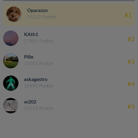
Oparazzo
#1
52322 Punkte
KAth1
#2
17985 Punkte
Pille
#3
15101 Punkte
askagastro
#4
12990 Punkte
w202
#5
12272 Punkte