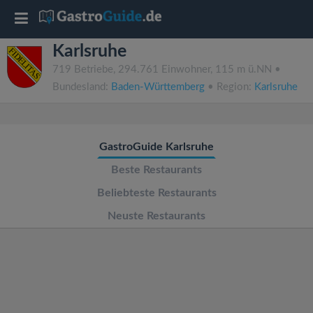
T
Karlsruhe
o
719 Betriebe, 294.761 Einwohner, 115 m ü.NN •
Bundesland:
Baden-Württemberg
• Region:
Karlsruhe
g
g
GastroGuide Karlsruhe
l
Beste Restaurants
Beliebteste Restaurants
e
Neuste Restaurants
n
a