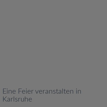
v
i
g
a
t
i
o
n
Eine Feier veranstalten in
Karlsruhe