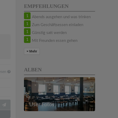
EMPFEHLUNGEN
1
Abends ausgehen und was trinken
1
Zum Geschäftsessen einladen
1
Günstig satt werden
1
Mit Freunden essen gehen
Mehr
ALBEN
esen
User Fotos