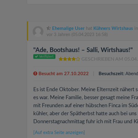
Ehemalige User
hat
Kühners Wirtshaus
in
vor 3 Jahren
(05.04.2023 16:58)
"Ade, Bootshaus! – Salli, Wirtshaus!"
Verifiziert
GESCHRIEBEN AM 05.04
Besucht am 27.10.2022
Besuchszeit:
Abend
Es ist Ende Oktober. Meine Elternzeit nähert 
es war. Meine Familie, besser gesagt meine Fr
mit Freunden auf einer hübschen Finca im Süd
kühler, aber der Spätherbst hatte auch bei un
Donnerstagnachmittag fuhr ich mit Frau und Ki
[Auf extra Seite anzeigen]