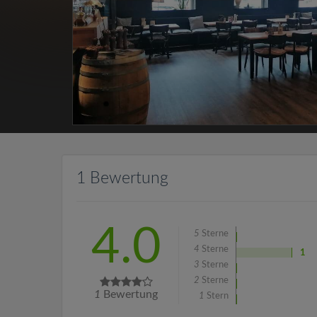
1 Bewertung
4.0
5
Sterne
4
Sterne
1
3
Sterne
2
Sterne
1
Bewertung
1
Stern