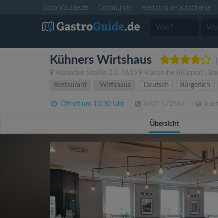
GastroGuide.de
Community
Restaurant-Gutscheine
Kühners Wirtshaus
Rastatter Straße 23
,
76199
Karlsruhe
(Rüppur)
,
Ba
Restaurant
Wirtshaus
Deutsch
Bürgerlich
Öffnet um 10:30 Uhr
0721 572657
kueh
Übersicht