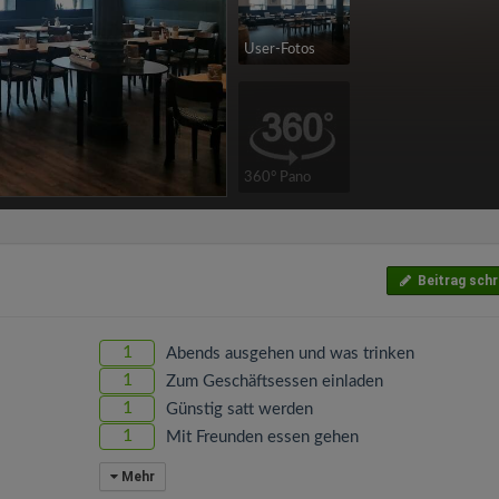
User-Fotos
360° Pano
Beitrag schr
1
Abends ausgehen und was trinken
1
Zum Geschäftsessen einladen
1
Günstig satt werden
1
Mit Freunden essen gehen
Mehr