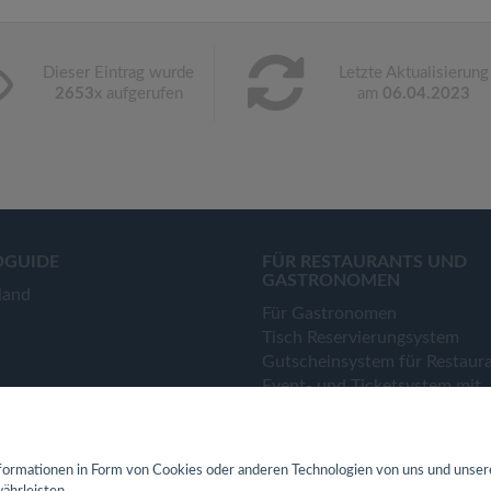
Dieser Eintrag wurde
Letzte Aktualisierung
2653
x aufgerufen
am
06.04.2023
OGUIDE
FÜR RESTAURANTS UND
GASTRONOMEN
land
Für Gastronomen
Tisch Reservierungsystem
Gutscheinsystem für Restaur
Event- und Ticketsystem mit
Ticketverkauf
Bestellsystem Lieferung und
TakeAway
ormationen in Form von Cookies oder anderen Technologien von uns und unser
Webseiten für Restaurant