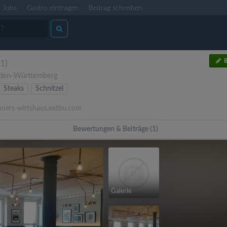
Jobs
Gastro eintragen
Beitrag schreiben
B
(1)
den-Württemberg
Steaks
Schnitzel
ners-wirtshaus.eatbu.com
Bewertungen & Beiträge (1)
Galerie