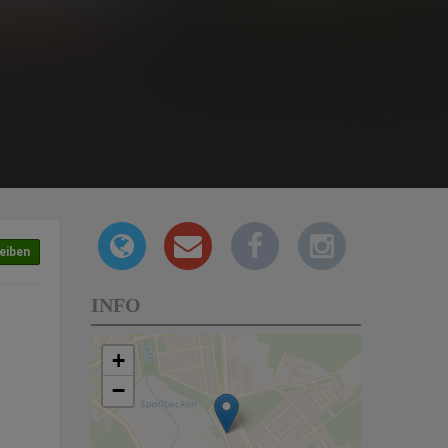
eiben
INFO
+
−