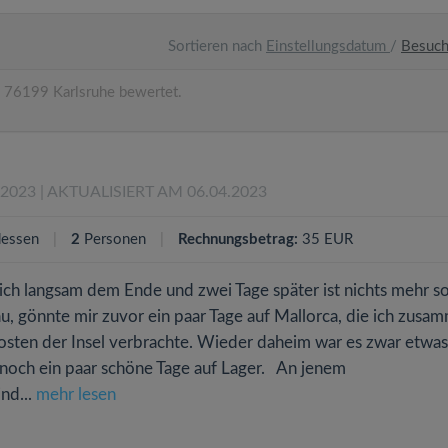
Sortieren nach
Einstellungsdatum
/
Besuc
 76199 Karlsruhe bewertet.
.2023
| AKTUALISIERT AM 06.04.2023
essen
2
Personen
Rechnungsbetrag:
35 EUR
sich langsam dem Ende und zwei Tage später ist nichts mehr s
au, gönnte mir zuvor ein paar Tage auf Mallorca, die ich zusa
osten der Insel verbrachte. Wieder daheim war es zwar etwas
s noch ein paar schöne Tage auf Lager. An jenem
nd...
mehr lesen