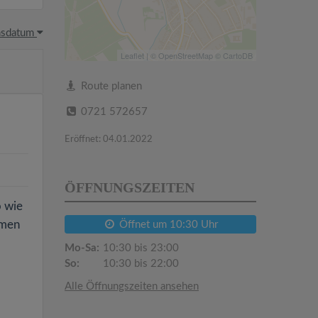
hsdatum
Leaflet
| ©
OpenStreetMap
©
CartoDB
Route planen
0721 572657
Eröffnet: 04.01.2022
ÖFFNUNGSZEITEN
o wie
mmen
Öffnet um 10:30 Uhr
Mo-Sa:
10:30 bis 23:00
So:
10:30 bis 22:00
Alle Öffnungszeiten ansehen