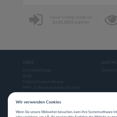
Dieser Eintrag wurde am
23.01.2022
angelegt
ÜBER
GASTR
Kontaktanfrage
Deutsch
AGB
Datenschutzerklärung
APP- & Benutzerdaten löschen
Impressum
Wir verwenden Cookies
Wenn Sie unsere Webseiten besuchen, kann Ihre Systemsoftware Inf