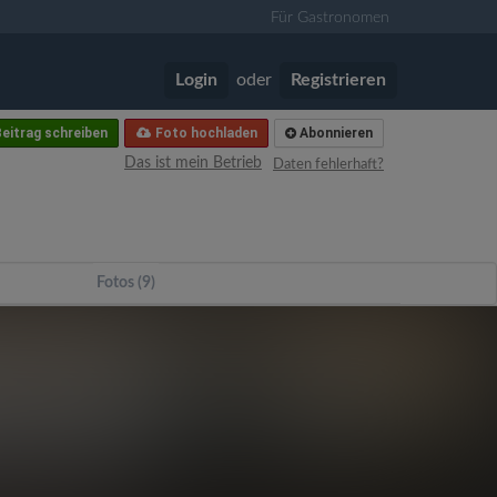
Für Gastronomen
Login
oder
Registrieren
eitrag schreiben
Foto hochladen
Abonnieren
Das ist mein Betrieb
Daten fehlerhaft?
Fotos (9)