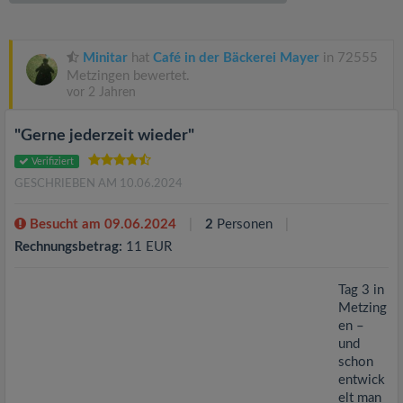
v
i
Minitar
hat
Café in der Bäckerei Mayer
in 72555
Metzingen bewertet.
vor 2 Jahren
g
"Gerne jederzeit wieder"
a
Verifiziert
GESCHRIEBEN AM 10.06.2024
t
Besucht am 09.06.2024
2
Personen
i
Rechnungsbetrag:
11 EUR
o
Tag 3 in
Metzing
en –
n
und
schon
entwick
elt man