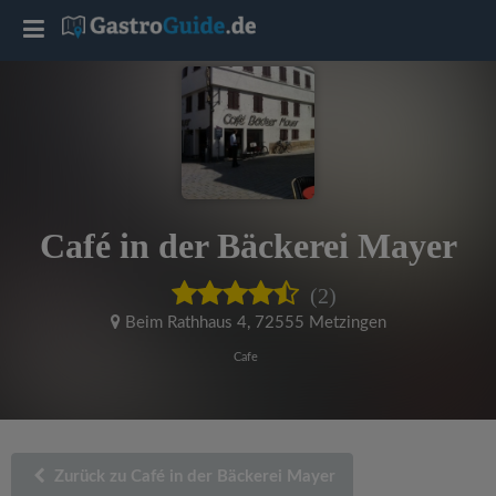
T
o
g
g
Café in der Bäckerei Mayer
l
(2)
e
Beim Rathhaus 4
,
72555 Metzingen
Cafe
n
a
Zurück zu Café in der Bäckerei Mayer