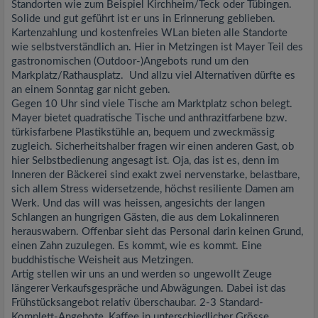
Standorten wie zum Beispiel Kirchheim/Teck oder Tübingen.
Solide und gut geführt ist er uns in Erinnerung geblieben.
Kartenzahlung und kostenfreies WLan bieten alle Standorte
wie selbstverständlich an. Hier in Metzingen ist Mayer Teil des
gastronomischen (Outdoor-)Angebots rund um den
Markplatz/Rathausplatz. Und allzu viel Alternativen dürfte es
an einem Sonntag gar nicht geben.
Gegen 10 Uhr sind viele Tische am Marktplatz schon belegt.
Mayer bietet quadratische Tische und anthrazitfarbene bzw.
türkisfarbene Plastikstühle an, bequem und zweckmässig
zugleich. Sicherheitshalber fragen wir einen anderen Gast, ob
hier Selbstbedienung angesagt ist. Oja, das ist es, denn im
Inneren der Bäckerei sind exakt zwei nervenstarke, belastbare,
sich allem Stress widersetzende, höchst resiliente Damen am
Werk. Und das will was heissen, angesichts der langen
Schlangen an hungrigen Gästen, die aus dem Lokalinneren
herauswabern. Offenbar sieht das Personal darin keinen Grund,
einen Zahn zuzulegen. Es kommt, wie es kommt. Eine
buddhistische Weisheit aus Metzingen.
Artig stellen wir uns an und werden so ungewollt Zeuge
längerer Verkaufsgespräche und Abwägungen. Dabei ist das
Frühstücksangebot relativ überschaubar. 2-3 Standard-
Komplett-Angebote, Kaffee in unterschiedlicher Grösse,