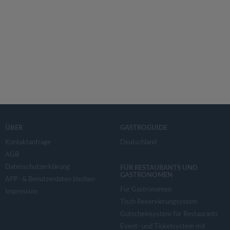
ÜBER
GASTROGUIDE
Kontaktanfrage
Deutschland
AGB
Datenschutzerklärung
FÜR RESTAURANTS UND
GASTRONOMEN
APP- & Benutzerdaten löschen
Für Gastronomen
Impressum
Tisch Reservierungsystem
Gutscheinsystem für Restaurants
Event- und Ticketsystem mit