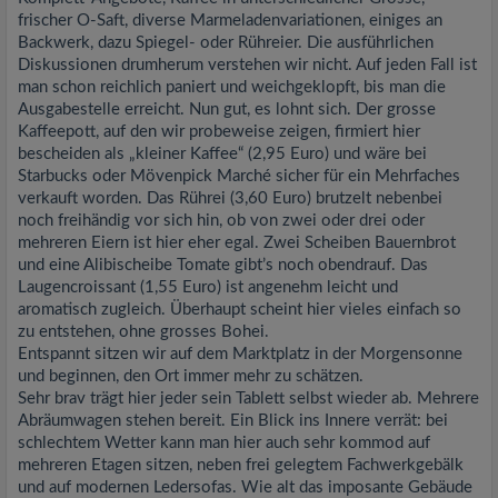
frischer O-Saft, diverse Marmeladenvariationen, einiges an
Backwerk, dazu Spiegel- oder Rühreier. Die ausführlichen
Diskussionen drumherum verstehen wir nicht. Auf jeden Fall ist
man schon reichlich paniert und weichgeklopft, bis man die
Ausgabestelle erreicht. Nun gut, es lohnt sich. Der grosse
Kaffeepott, auf den wir probeweise zeigen, firmiert hier
bescheiden als „kleiner Kaffee“ (2,95 Euro) und wäre bei
Starbucks oder Mövenpick Marché sicher für ein Mehrfaches
verkauft worden. Das Rührei (3,60 Euro) brutzelt nebenbei
noch freihändig vor sich hin, ob von zwei oder drei oder
mehreren Eiern ist hier eher egal. Zwei Scheiben Bauernbrot
und eine Alibischeibe Tomate gibt’s noch obendrauf. Das
Laugencroissant (1,55 Euro) ist angenehm leicht und
aromatisch zugleich. Überhaupt scheint hier vieles einfach so
zu entstehen, ohne grosses Bohei.
Entspannt sitzen wir auf dem Marktplatz in der Morgensonne
und beginnen, den Ort immer mehr zu schätzen.
Sehr brav trägt hier jeder sein Tablett selbst wieder ab. Mehrere
Abräumwagen stehen bereit. Ein Blick ins Innere verrät: bei
schlechtem Wetter kann man hier auch sehr kommod auf
mehreren Etagen sitzen, neben frei gelegtem Fachwerkgebälk
und auf modernen Ledersofas. Wie alt das imposante Gebäude