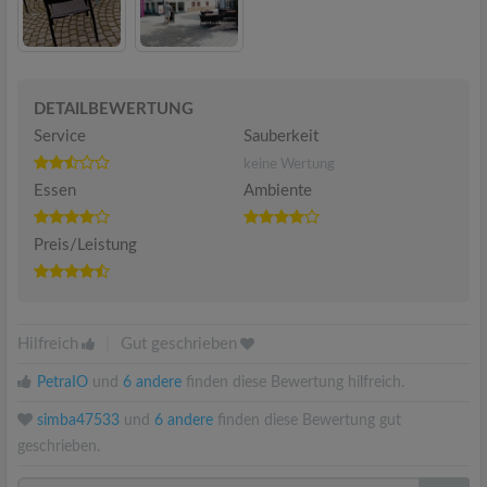
DETAILBEWERTUNG
Service
Sauberkeit
keine Wertung
Essen
Ambiente
Preis/Leistung
Hilfreich
|
Gut geschrieben
PetraIO
und
6 andere
finden diese Bewertung hilfreich.
simba47533
und
6 andere
finden diese Bewertung gut
geschrieben.