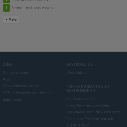
1
Schnell mal was essen
Mehr
ÜBER
GASTROGUIDE
Kontaktanfrage
Deutschland
AGB
Datenschutzerklärung
FÜR RESTAURANTS UND
GASTRONOMEN
APP- & Benutzerdaten löschen
Für Gastronomen
Impressum
Tisch Reservierungsystem
Gutscheinsystem für Restaurants
Event- und Ticketsystem mit
Ticketverkauf