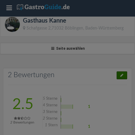
T
Gasthaus Kanne
o
Schafgasse 2,71032 Böblingen, Baden-Württemberg
g
Seite auswählen
g
l
2 Bewertungen
e
5
Sterne
2.5
n
4
Sterne
1
3
Sterne
2
Sterne
a
2
Bewertungen
1
Stern
1