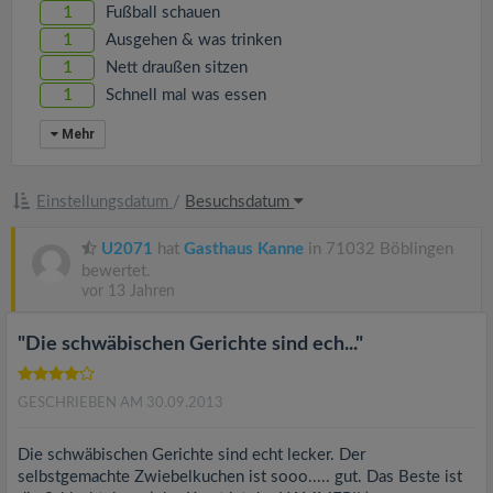
v
1
Fußball schauen
1
Ausgehen & was trinken
i
1
Nett draußen sitzen
1
Schnell mal was essen
g
Mehr
a
Einstellungsdatum
/
Besuchsdatum
t
U2071
hat
Gasthaus Kanne
in 71032 Böblingen
bewertet.
i
vor 13 Jahren
"Die schwäbischen Gerichte sind ech..."
o
GESCHRIEBEN AM 30.09.2013
n
Die schwäbischen Gerichte sind echt lecker. Der
selbstgemachte Zwiebelkuchen ist sooo..... gut. Das Beste ist