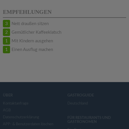
EMPFEHLUNGEN
3
Nett draußen sitzen
2
Gemütlicher Kaffeeklatsch
1
Mit Kindern ausgehen
1
Einen Ausflug machen
ÜBER
GASTROGUIDE
Kontaktanfrage
Deutschland
AGB
Datenschutzerklärung
FÜR RESTAURANTS UND
GASTRONOMEN
APP- & Benutzerdaten löschen