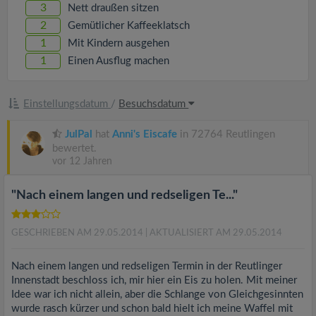
v
3
Nett draußen sitzen
2
Gemütlicher Kaffeeklatsch
i
1
Mit Kindern ausgehen
1
Einen Ausflug machen
g
Einstellungsdatum
/
Besuchsdatum
a
JulPal
hat
Anni's Eiscafe
in 72764 Reutlingen
bewertet.
t
vor 12 Jahren
i
"Nach einem langen und redseligen Te..."
o
GESCHRIEBEN AM 29.05.2014
| AKTUALISIERT AM 29.05.2014
n
Nach einem langen und redseligen Termin in der Reutlinger
Innenstadt beschloss ich, mir hier ein Eis zu holen. Mit meiner
Idee war ich nicht allein, aber die Schlange von Gleichgesinnten
wurde rasch kürzer und schon bald hielt ich meine Waffel mit