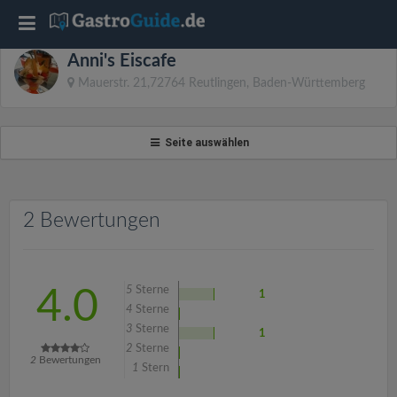
T
Anni's Eiscafe
o
Mauerstr. 21,72764 Reutlingen, Baden-Württemberg
g
Seite auswählen
g
l
2 Bewertungen
e
5
Sterne
4.0
1
n
4
Sterne
3
Sterne
1
2
Sterne
a
2
Bewertungen
1
Stern