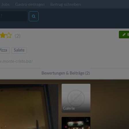
Jobs
Gastro eintragen
Beitrag schreiben
B
(2)
Pizza
Salate
monte-cristo.biz/
Bewertungen & Beiträge (2)
Galerie