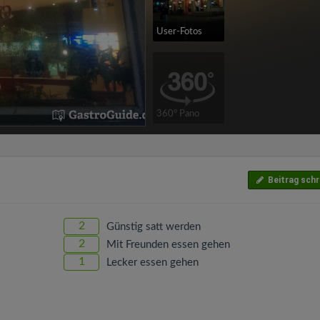
User-Fotos
360° Pano
Beitrag schr
2
Günstig satt werden
2
Mit Freunden essen gehen
1
Lecker essen gehen