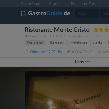
GastroGuide.de
Community
Restaurant-Gutscheine
Ristorante Monte Cristo
Flughafenstr. 18
,
12053
Berlin
(Neukölln)
,
Berlin
Restaurant
Italienisch
Mediterran
Steaks
Öffnet um 12:00 Uhr
030 6232660
www.
Übersicht