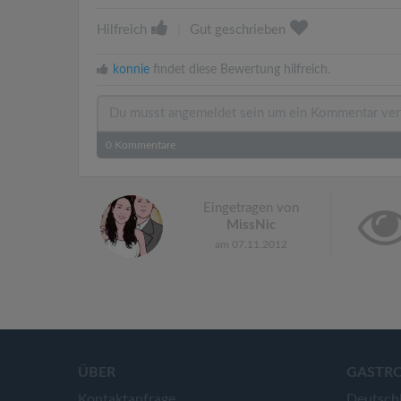
Hilfreich
|
Gut geschrieben
konnie
findet diese Bewertung hilfreich.
0
Kommentare
Eingetragen von
MissNic
am 07.11.2012
ÜBER
GASTR
Kontaktanfrage
Deutsch