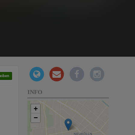
eiben
INFO
+
−