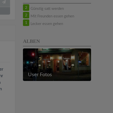
2
Günstig satt werden
2
Mit Freunden essen gehen
1
Lecker essen gehen
ALBEN
er
User Fotos
hr
n
n