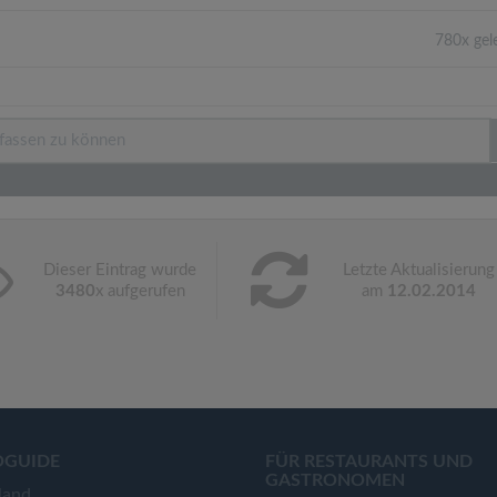
780x gel
Dieser Eintrag wurde
Letzte Aktualisierung
3480
x aufgerufen
am
12.02.2014
OGUIDE
FÜR RESTAURANTS UND
GASTRONOMEN
land