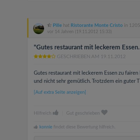
Pille
hat
Ristorante Monte Cristo
in 1205
vor 14 Jahren
(19.11.2012 15:33)
"Gutes restaurant mit leckerem Essen..
GESCHRIEBEN AM 19.11.2012
Gutes restaurant mit leckerem Essen zu fairen P
und nicht sehr gemütlich. Trotzdem ein guter
[Auf extra Seite anzeigen]
Hilfreich
|
Gut geschrieben
konnie
findet diese Bewertung hilfreich.