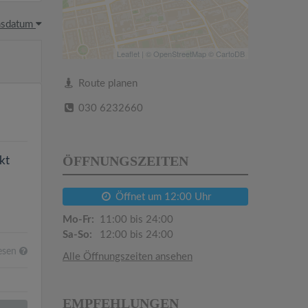
hsdatum
Leaflet
| ©
OpenStreetMap
©
CartoDB
Route planen
030 6232660
ÖFFNUNGSZEITEN
kt
Öffnet um 12:00 Uhr
Mo-Fr:
11:00 bis 24:00
Sa-So:
12:00 bis 24:00
esen
Alle Öffnungszeiten ansehen
EMPFEHLUNGEN