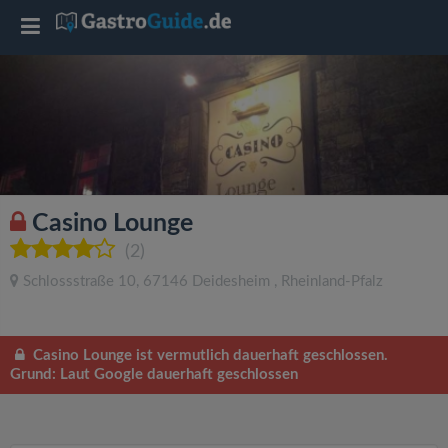
T
o
g
g
Casino Lounge
l
(2)
Schlossstraße 10
,
67146
Deidesheim
,
Rheinland-Pfalz
e
n
Casino Lounge ist vermutlich dauerhaft geschlossen.
Grund: Laut Google dauerhaft geschlossen
a