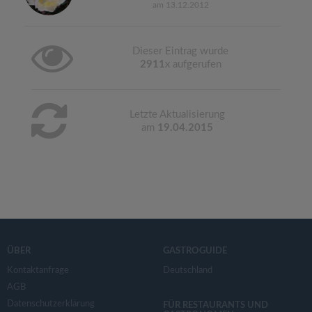
am 13.12.2012
Dieser Eintrag wurde
2911
x aufgerufen
Letzte Aktualisierung
am
19.04.2015
ÜBER
GASTROGUIDE
Kontaktanfrage
Deutschland
AGB
Datenschutzerklärung
FÜR RESTAURANTS UND