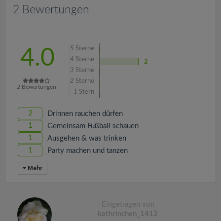
v
2 Bewertungen
i
5
Sterne
4.0
g
4
Sterne
2
3
Sterne
a
2
Sterne
2
Bewertungen
1
Stern
t
2
Drinnen rauchen dürfen
1
Gemeinsam Fußball schauen
i
1
Ausgehen & was trinken
1
Party machen und tanzen
o
Mehr
n
Eingetragen von
kathrinchen_1412