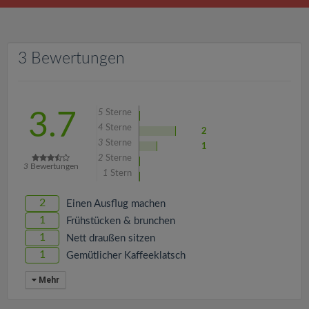
v
i
3 Bewertungen
g
a
5
Sterne
3.7
4
Sterne
2
3
Sterne
t
1
2
Sterne
3
Bewertungen
1
Stern
i
2
Einen Ausflug machen
o
1
Frühstücken & brunchen
1
Nett draußen sitzen
1
Gemütlicher Kaffeeklatsch
n
Mehr