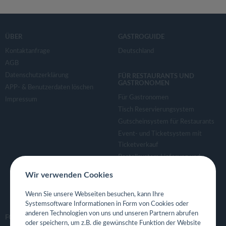
ÜBER
GASTROGUIDE
Kontaktanfrage
Deutschland
AGB
Datenschutzerklärung
FÜR RESTAURANTS UND
GASTRONOMEN
APP- & Benutzerdaten löschen
Für Gastronomen
Impressum
Tisch Reservierungsystem
Gutscheinsystem für Restaurants
Event- und Ticketsystem mit
Ticketverkauf
Bestellsystem Lieferung und
TakeAway
Wir verwenden Cookies
Webseiten für Restaurant
Eigene App für Restaurant
Wenn Sie unsere Webseiten besuchen, kann Ihre
Systemsoftware Informationen in Form von Cookies oder
anderen Technologien von uns und unseren Partnern abrufen
FOLGE UNS
oder speichern, um z.B. die gewünschte Funktion der Website