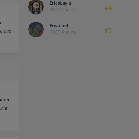
EricsLayla
#4
2075 Punkte
en
Emanuel
#5
e und
2055 Punkte
atten
ucht.