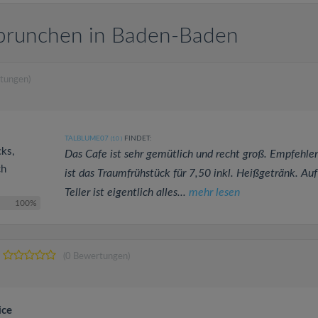
 brunchen in Baden-Baden
tungen)
TALBLUME07
FINDET:
(10
)
cks,
Das Cafe ist sehr gemütlich und recht groß. Empfehle
ch
ist das Traumfrühstück für 7,50 inkl. Heißgetränk. Au
Teller ist eigentlich alles...
mehr lesen
100%
(0 Bewertungen)
ice