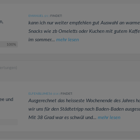
EMANUEL
FINDET:
(21
)
n,
kann ich nur weiter empfehlen gut Auswahl an warm
Snacks wie zb Omeletts oder Kuchen mit gutem Kaffe
im sommer...
mehr lesen
100%
ertungen)
ELFENBLUME56
FINDET:
(114
)
fee und
Ausgerechnet das heisseste Wochenende des Jahres h
wir uns für den Städtetripp nach Baden-Baden ausges
Mit 38 Grad war es schwül und...
mehr lesen