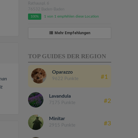
Rathauspl. 6
76532 Baden-Baden
1 von 1 empfehlen diese Location
100%
Mehr Empfehlungen
TOP GUIDES DER REGION
Oparazzo
#1
9622 Punkte
 man
it
Lavandula
#2
7175 Punkte
Minitar
#3
2915 Punkte