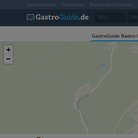
GastroGuide.de
Community
Restaurant-Gutscheine
GastroGuide Baden
+
−