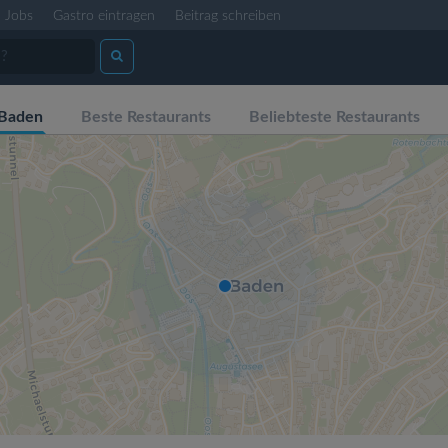
Jobs
Gastro eintragen
Beitrag schreiben
-Baden
Beste Restaurants
Beliebteste Restaurants