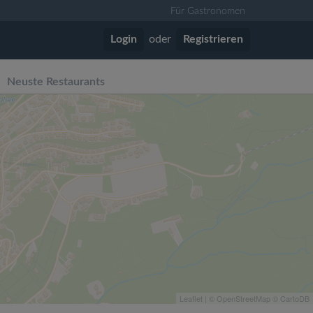
Für Gastronomen
Login
oder
Registrieren
Neuste Restaurants
Leaflet
| ©
OpenStreetMap
©
CartoDB