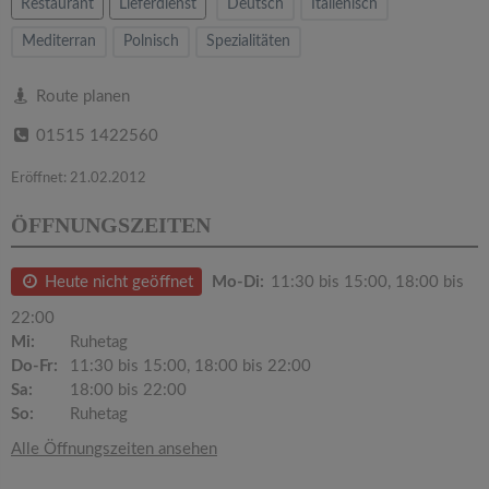
v
Restaurant
Lieferdienst
Deutsch
Italienisch
Mediterran
Polnisch
Spezialitäten
i
Route planen
g
01515 1422560
a
Eröffnet: 21.02.2012
ÖFFNUNGSZEITEN
t
Heute nicht geöffnet
Mo-Di:
11:30 bis 15:00, 18:00 bis
i
22:00
Mi:
Ruhetag
o
Do-Fr:
11:30 bis 15:00, 18:00 bis 22:00
Sa:
18:00 bis 22:00
n
So:
Ruhetag
Alle Öffnungszeiten ansehen