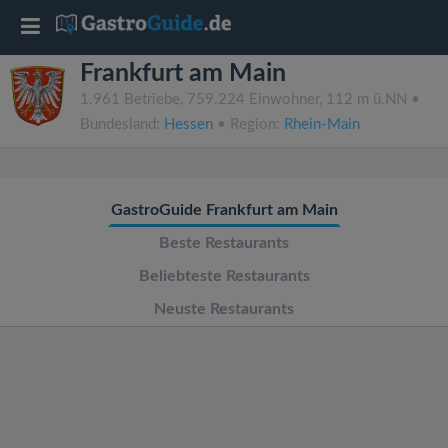
T
Frankfurt am Main
o
1.961 Betriebe, 759.224 Einwohner, 112 m ü.NN •
Bundesland:
Hessen
• Region:
Rhein-Main
g
g
GastroGuide Frankfurt am Main
l
Beste Restaurants
Beliebteste Restaurants
e
Neuste Restaurants
n
a