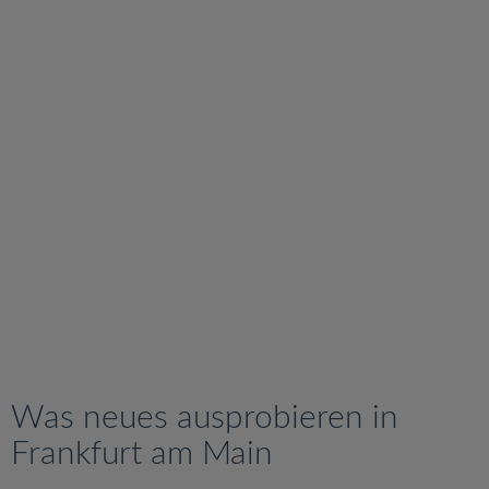
v
i
g
a
t
i
o
n
Was neues ausprobieren in
Frankfurt am Main