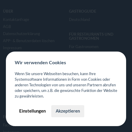
ÜBER
GASTROGUIDE
Kontaktanfrage
Deutschland
AGB
Datenschutzerklärung
FÜR RESTAURANTS UND
GASTRONOMEN
APP- & Benutzerdaten löschen
Für Gastronomen
Impressum
Tisch Reservierungsystem
Gutscheinsystem für Restaurants
Wir verwenden Cookies
Event- und Ticketsystem mit
Wenn Sie unsere Webseiten besuchen, kann Ihre
Ticketverkauf
Systemsoftware Informationen in Form von Cookies oder
Bestellsystem Lieferung und
anderen Technologien von uns und unseren Partnern abrufen
TakeAway
oder speichern, um z.B. die gewünschte Funktion der Website
Webseiten für Restaurant
zu gewährleisten.
Eigene App für Restaurant
Einstellungen
Akzeptieren
FOLGE UNS
Facebook