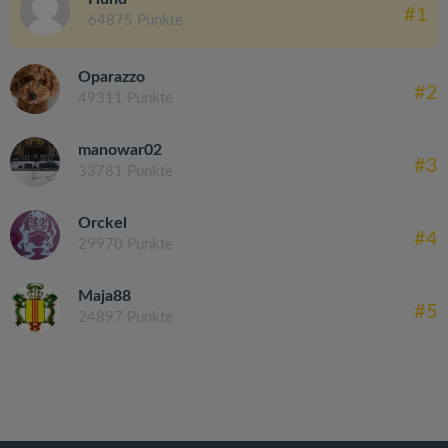
#1
64875 Punkte
Oparazzo
#2
49311 Punkte
manowar02
#3
33781 Punkte
Orckel
#4
29970 Punkte
Maja88
#5
24897 Punkte