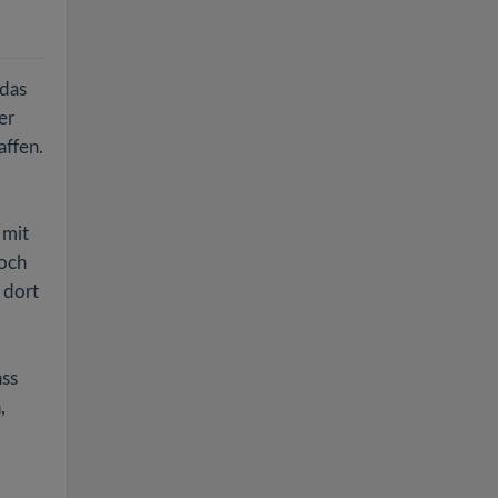
 das
er
affen.
 mit
noch
 dort
ass
,