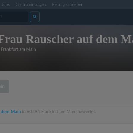
Jobs
Gastro eintragen
Beitrag schreiben
Frau Rauscher auf dem M
Frankfurt am Main
ain
f dem Main
in 60594 Frankfurt am Main bewertet.