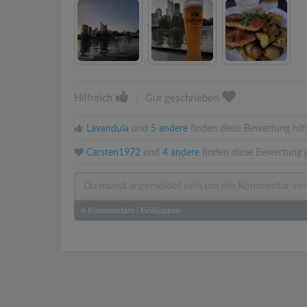
Hilfreich
|
Gut geschrieben
Lavandula
und
5 andere
finden diese Bewertung hilfr
Carsten1972
und
4 andere
finden diese Bewertung g
4
Kommentare
|
Einklappen