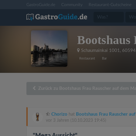
GastroGuide.de
Community
Restaurant-Gutscheine
Bootshaus 
Schaumainkai 1001
,
60594 
Restaurant
Bar
Zurück zu Bootshaus Frau Rauscher auf dem M
Chorizo
hat
Bootshaus Frau Rauscher au
vor 3 Jahren
(10.10.2023 19:45)
"Mega Aussicht"